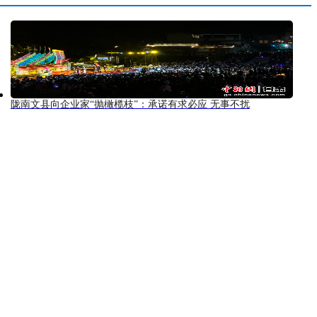
陇南文县向企业家“抛橄榄枝”：承诺有求必应 无事不扰