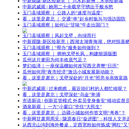
中新观陇·新区绘新意 ｜ 川水起新洲，水墨绘新城
中新武威观 | 她用二十余载坚守绣出千般乡愁
玉门县域观察 ｜ 公路人的“速度与温度”
看，这里是肃北 ｜ 交通“串”起乡村振兴与强边固防
玉门县域观察｜如何让“甘味”牛走出国门？
玉门县域观察｜风起戈壁，向绿而行
中新观陇·新区绘新意｜西湖太湖青海湖，绝对惊喜
玉门县域观察｜“帮办”服务如何做到？
玉门县域观察 ｜ 拥抱戈壁长风，构建能源版图
瓜州这片麦田为何丰收底气足？
梦幻临泽｜一座保温棚如何改写西北养蟹“日历”
瓜州如何用“夜市经济”激活小城发展新动能？
看，这里是肃北｜戈壁深处的“月光”照亮乡亲致富路
中新武威观 | 过来瞧瞧，最近咱们村的人都忙啥呢？
看，这里是肃北｜戈壁深处“乌金”奔涌
市语新说 | 创新监管模式 外卖员变身食安“移动监督员
酒泉新观 ｜ 一方“小窗口”兜住“大民生”
看，这里是肃北 ｜ 边疆小城如何作答文明“考卷”？
中新网甘肃周周见 | 陇原春日“奋进图”：科技人文并
从西北山沟到海外餐桌，定西宽粉如何炼成“网红”又“