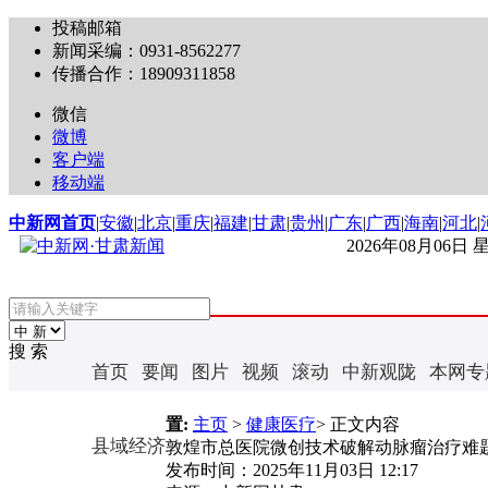
投稿邮箱
新闻采编：0931-8562277
传播合作：18909311858
微信
微博
客户端
移动端
中新网首页
|
安徽
|
北京
|
重庆
|
福建
|
甘肃
|
贵州
|
广东
|
广西
|
海南
|
河北
|
2026年08月06日
搜 索
首页
要闻
图片
视频
滚动
中新观陇
本网专
置:
主页
>
健康医疗
> 正文内容
县域经济
敦煌市总医院微创技术破解动脉瘤治疗难
发布时间：
2025年11月03日 12:17