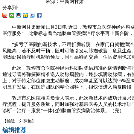
来源：
中新网甘肃
分享到:
中新网甘肃新闻11月3日电 近日，敦煌市总医院神经内科成
医疗服务”，此举标志着当地脑血管疾病治疗水平再上新台阶
“多亏了医院的新技术，不用折腾转院，在家门口就把病治好
风险高，若不及时干预，随时可能引发动脉瘤破裂，危及生命
能因延误治疗时机影响预后，同时高额的交通、住宿费用也加
此次，敦煌市总医院神经内科团队凭借精准的病情判断与扎
通过导管将弹簧圈精准送入动脉瘤腔内，逐步填满动脉瘤，有
上，对于特定部位如腹主动脉瘤，成功率甚至可以达到95%至
明显并发症，在医护团队的精心照料下，很快便进入康复阶段，
敦煌市总医院相关负责人表示，此次新技术的成功开展只是
疗流程，提升服务质量，同时加强对基层医务人员的技术培训
诊断－治疗－康复”一体化的脑血管疾病防治体系。（完）
【编辑：刘薛梅】
编辑推荐