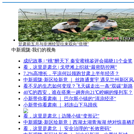
甘肃前五月与非洲经贸往来双向“倍增”
中新观陇·我们的视角
成纪故事 | “桃”醉天下 秦安蜜桃鉴评会揭晓11个金奖
看，这里是肃北 | 戈壁滩上织就“最密防控网”
7.2%高增长，平凉何以领跑甘肃上半年经济？
中新观陇·新区绘新意 ｜ 丝路通寰宇 遇见兰州新区
看不见的生态如何变现？飞天碳走出一条“双碳”新路
40℃的西安，谁在搭乘一趟奔向21℃崆峒的慢列车？
小新带你看肃南 ｜ 巴尔斯小镇的“清凉经济”
小新带你看肃南 ｜ 祁连山下马蹄疾
看，这里是肃北｜边陲小镇“变形记”
中新观陇·新区绘新意｜西湖太湖青海湖 绝对惊喜栖
看，这里是肃北 ｜ 安全治理的“长效密码”