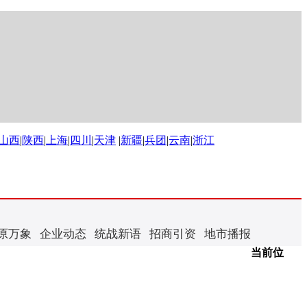
山西
|
陕西
|
上海
|
四川
|
天津
|
新疆
|
兵团
|
云南
|
浙江
原万象
企业动态
统战新语
招商引资
地市播报
当前位