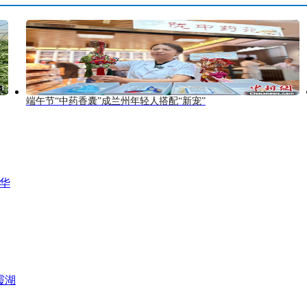
端午节“中药香囊”成兰州年轻人搭配“新宠”
风华
霞湖