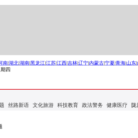
河南
|
湖北
|
湖南
|
黑龙江
|
江苏
|
江西
|
吉林
|
辽宁
|
内蒙古
|
宁夏
|
青海
|
山东
|
 星期四
题
丝路新语
文化旅游
科技教育
政法警务
健康医疗
陇
题