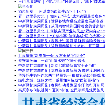
玉门县域观察 ｜ 何以“地上”风光无限，“地下”能源
酒泉新观 ｜ 何以成为西部生态“守门人”？
看，这里是肃北 ｜ 如何让“平安”成为边疆最美底色
中新网甘肃周周见 | 陇原各地竞逐高质量发展新赛道
中新网甘肃周周见 | 从田间智慧到国际餐桌的甘肃新
看，这里是肃北 ｜ 何以实现产业与民生“双向奔赴”
看，这里是肃北 ｜ “关键小事”如何办成“暖心大事”
中新网甘肃周周见 | 春风拂过黄河岸 陇原奏响发展“
中新网甘肃周周见 | 陇原新春涌动文旅热、复工潮、
甘肃庆阳“新春第一会”发布全员“招商令”
秦安清汤面：一碗“山清水秀”的匠心传承
中新网甘肃周周见 | 新春启航谱新篇实干正当时
中新网甘肃周周见 | 陇原新春展新颜 发展暖流润民心
华羚牦牛奶粉连续两年销量第一 稀缺乳品如何跑出加
绿电之城、煤储之枢：瓜州如何炼成“西部百强”？
中新网甘肃周周见 | 春风行动暖陇原 实干笃行开新局
高原寒冬何以沸腾？夏河“村晚”全民演绎最炫民族风