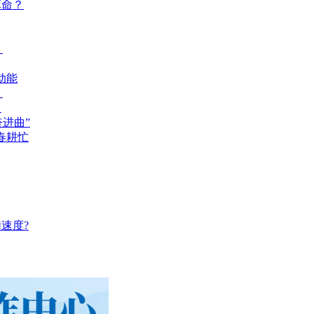
革命？
？
动能
？
？
奋进曲”
春耕忙
速度?