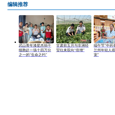
编辑推荐
武山青年漆星杰捐干
甘肃前五月与非洲经
端午节“中药
细胞赴一场十四万分
贸往来双向“倍增”
兰州年轻人搭
之一的“生命之约”
宠”