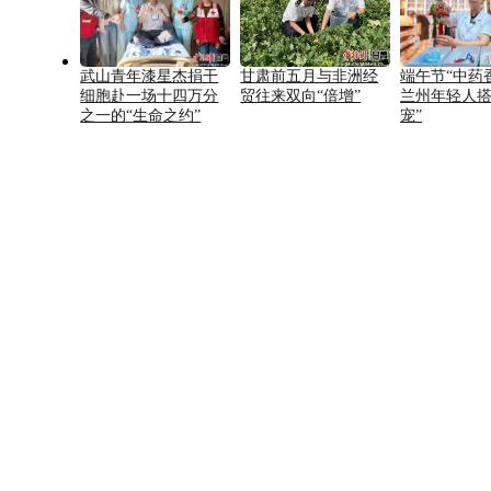
武山青年漆星杰捐干
甘肃前五月与非洲经
端午节“中药
细胞赴一场十四万分
贸往来双向“倍增”
兰州年轻人搭
之一的“生命之约”
宠”