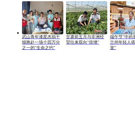
武山青年漆星杰捐干
甘肃前五月与非洲经
端午节“中药
细胞赴一场十四万分
贸往来双向“倍增”
兰州年轻人搭
之一的“生命之约”
宠”