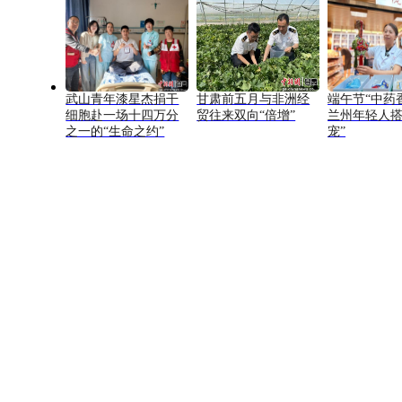
武山青年漆星杰捐干
甘肃前五月与非洲经
端午节“中药
细胞赴一场十四万分
贸往来双向“倍增”
兰州年轻人搭
之一的“生命之约”
宠”