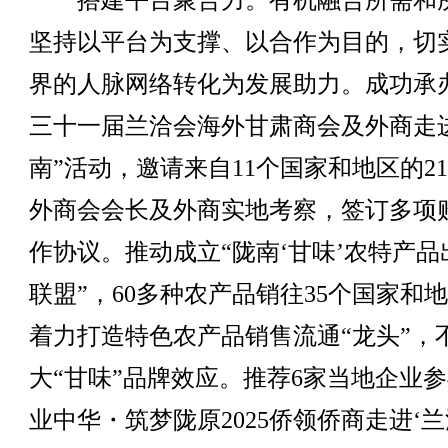
搭建平台聚合力‌。有机融合所需和
坚持以平台为支撑、以合作为目的，切
界的人脉网络转化为发展助力。成功承
三十一届兰洽会海外甘肃商会及外商走
南”活动，邀请来自11个国家和地区的2
外商会会长及外商实地考察，签订多项
作协议。推动成立“陇南‘甘味’农特产品
联盟”，60多种农产品销往35个国家和
着力打造特色农产品销售流通“龙头”，
大“甘味”品牌效应。推荐6家当地企业参
业中华・筑梦陇原2025侨领侨商走进‘