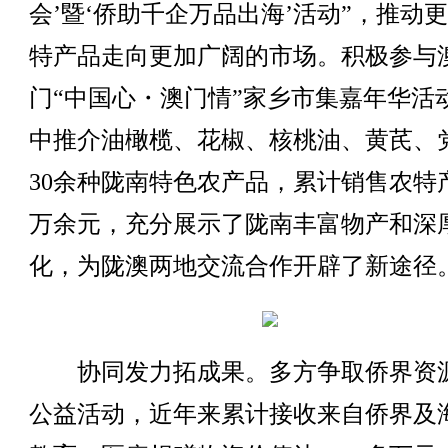
会’暨‘侨助千企万品出海’活动”，推动
特产品走向更加广阔的市场。积极参与
门“中国心・澳门情”家乡市集嘉年华活
中推介油橄榄、花椒、核桃油、黄芪、
30余种陇南特色农产品，累计销售农特
万余元，充分展示了陇南丰富物产和深
化，为陇澳两地交流合作开辟了新途径
‌协同发力拓成果。多方争取侨界资
公益活动，近年来累计接收来自侨界及