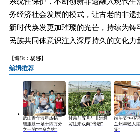
系统性保护，不断创新非遗融入现代生
务经济社会发展的模式，让古老的非遗
新时代焕发更加璀璨的光芒，持续为铸
民族共同体意识注入深厚持久的文化力
【编辑：杨娜】
编辑推荐
武山青年漆星杰捐干
甘肃前五月与非洲经
端午节“中药
细胞赴一场十四万分
贸往来双向“倍增”
兰州年轻人搭
之一的“生命之约”
宠”