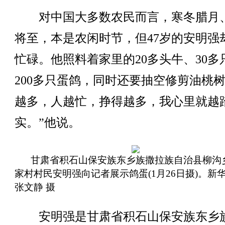
对中国大多数农民而言，寒冬腊月
将至，本是农闲时节，但47岁的安明强
忙碌。他照料着家里的20多头牛、30多
200多只蛋鸽，同时还要抽空修剪油桃树
越多，人越忙，挣得越多，我心里就越
实。”他说。
甘肃省积石山保安族东乡族撒拉族自治县柳沟
家村村民安明强向记者展示鸽蛋(1月26日摄)。新
张文静 摄
安明强是甘肃省积石山保安族东乡