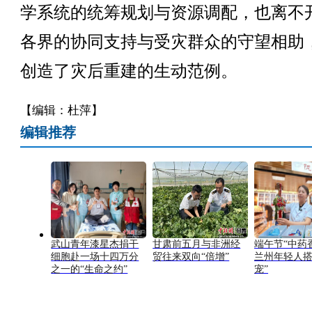
学系统的统筹规划与资源调配，也离不
各界的协同支持与受灾群众的守望相助
创造了灾后重建的生动范例。
【编辑：杜萍】
编辑推荐
武山青年漆星杰捐干
甘肃前五月与非洲经
端午节“中药
细胞赴一场十四万分
贸往来双向“倍增”
兰州年轻人搭
之一的“生命之约”
宠”