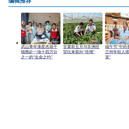
编辑推荐
武山青年漆星杰捐干
甘肃前五月与非洲经
端午节“中药
细胞赴一场十四万分
贸往来双向“倍增”
兰州年轻人搭
之一的“生命之约”
宠”