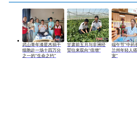
武山青年漆星杰捐干
甘肃前五月与非洲经
端午节“中药
细胞赴一场十四万分
贸往来双向“倍增”
兰州年轻人搭
之一的“生命之约”
宠”