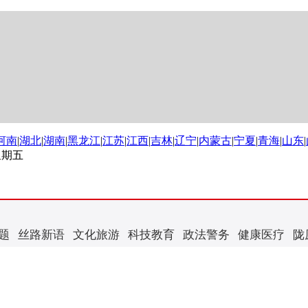
河南
|
湖北
|
湖南
|
黑龙江
|
江苏
|
江西
|
吉林
|
辽宁
|
内蒙古
|
宁夏
|
青海
|
山东
|
 星期五
题
丝路新语
文化旅游
科技教育
政法警务
健康医疗
陇