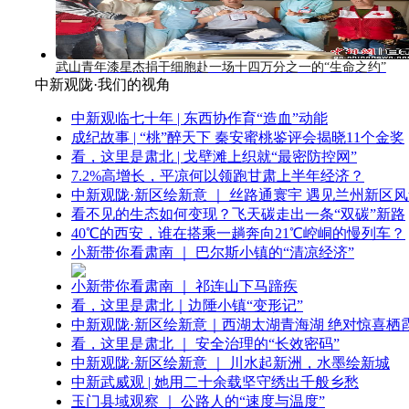
武山青年漆星杰捐干细胞赴一场十四万分之一的“生命之约”
中新观陇·我们的视角
中新观临七十年 | 东西协作育“造血”动能
成纪故事 | “桃”醉天下 秦安蜜桃鉴评会揭晓11个金奖
看，这里是肃北 | 戈壁滩上织就“最密防控网”
7.2%高增长，平凉何以领跑甘肃上半年经济？
中新观陇·新区绘新意 ｜ 丝路通寰宇 遇见兰州新区
看不见的生态如何变现？飞天碳走出一条“双碳”新路
40℃的西安，谁在搭乘一趟奔向21℃崆峒的慢列车？
小新带你看肃南 ｜ 巴尔斯小镇的“清凉经济”
小新带你看肃南 ｜ 祁连山下马蹄疾
看，这里是肃北｜边陲小镇“变形记”
中新观陇·新区绘新意｜西湖太湖青海湖 绝对惊喜栖
看，这里是肃北 ｜ 安全治理的“长效密码”
中新观陇·新区绘新意 ｜ 川水起新洲，水墨绘新城
中新武威观 | 她用二十余载坚守绣出千般乡愁
玉门县域观察 ｜ 公路人的“速度与温度”