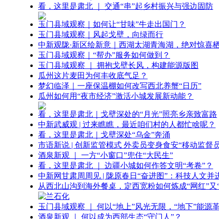
看，这里是肃北 ｜ 交通“串”起乡村振兴与强边固防
玉门县域观察｜如何让“甘味”牛走出国门？
玉门县域观察｜风起戈壁，向绿而行
中新观陇·新区绘新意｜西湖太湖青海湖，绝对惊喜
玉门县域观察｜“帮办”服务如何做到？
玉门县域观察 ｜ 拥抱戈壁长风，构建能源版图
瓜州这片麦田为何丰收底气足？
梦幻临泽｜一座保温棚如何改写西北养蟹“日历”
瓜州如何用“夜市经济”激活小城发展新动能？
看，这里是肃北｜戈壁深处的“月光”照亮乡亲致富路
中新武威观 | 过来瞧瞧，最近咱们村的人都忙啥呢？
看，这里是肃北｜戈壁深处“乌金”奔涌
市语新说 | 创新监管模式 外卖员变身食安“移动监督员
酒泉新观 ｜ 一方“小窗口”兜住“大民生”
看，这里是肃北 ｜ 边疆小城如何作答文明“考卷”？
中新网甘肃周周见 | 陇原春日“奋进图”：科技人文并
从西北山沟到海外餐桌，定西宽粉如何炼成“网红”又“
玉门县域观察 ｜ 何以“地上”风光无限，“地下”能源
酒泉新观 ｜ 何以成为西部生态“守门人”？