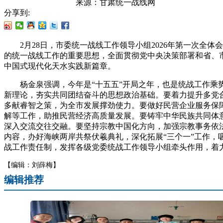
来源：
甘肃统一战线网
分享到:
2月28日，市委统一战线工作领导小组2026年第一次全体
的统一战线工作的重要思想，全面贯彻党中央决策部署和省、
中国式现代化天水实践新篇章。
杨金泉强调，今年是“十五五”开局之年，也是统战工作乘势
新理论，夯实共同团结奋斗的思想政治基础。要着力提升多党
多献睿智之策，为全市发展撑劲使力。要做好民营企业服务保障
解等工作，助推民营经济高质量发展。要铸牢中华民族共同体
深入交流交往交融。要坚持宗教中国化方向，加强宗教事务依法
内容，办好海峡两岸共祭伏羲典礼，深化拓展“三个一”工作
战工作责任制，发挥各级党委统战工作领导小组牵头作用，着力
【编辑：刘薛梅】
编辑推荐