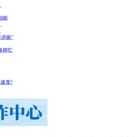
？
动能
？
？
奋进曲”
春耕忙
速度?