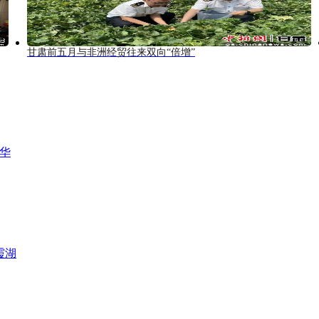
甘肃前五月与非洲经贸往来双向“倍增”
风华
霞湖