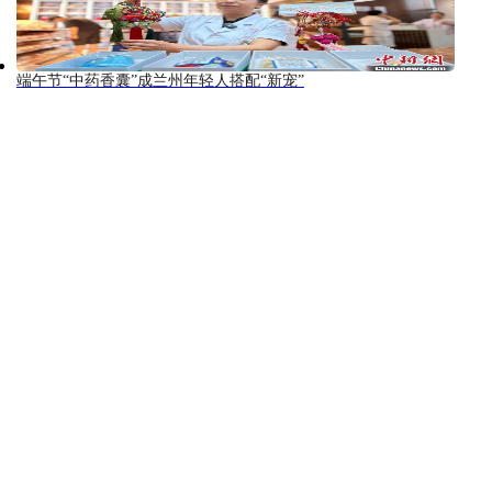
端午节“中药香囊”成兰州年轻人搭配“新宠”