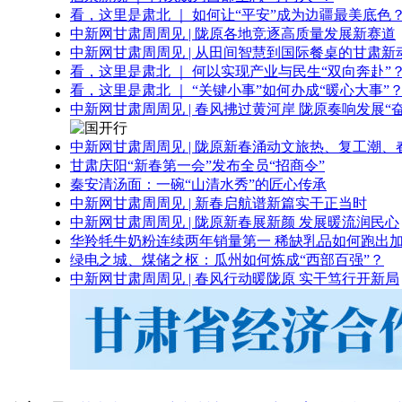
看，这里是肃北 ｜ 如何让“平安”成为边疆最美底色
中新网甘肃周周见 | 陇原各地竞逐高质量发展新赛道
中新网甘肃周周见 | 从田间智慧到国际餐桌的甘肃新
看，这里是肃北 ｜ 何以实现产业与民生“双向奔赴”
看，这里是肃北 ｜ “关键小事”如何办成“暖心大事”
中新网甘肃周周见 | 春风拂过黄河岸 陇原奏响发展“
中新网甘肃周周见 | 陇原新春涌动文旅热、复工潮、
甘肃庆阳“新春第一会”发布全员“招商令”
秦安清汤面：一碗“山清水秀”的匠心传承
中新网甘肃周周见 | 新春启航谱新篇实干正当时
中新网甘肃周周见 | 陇原新春展新颜 发展暖流润民心
华羚牦牛奶粉连续两年销量第一 稀缺乳品如何跑出加
绿电之城、煤储之枢：瓜州如何炼成“西部百强”？
中新网甘肃周周见 | 春风行动暖陇原 实干笃行开新局