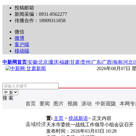
投稿邮箱
新闻采编：0931-8562277
传播合作：18909311858
微信
微博
客户端
移动端
中新网首页
|
安徽
|
北京
|
重庆
|
福建
|
甘肃
|
贵州
|
广东
|
广西
|
海南
|
河北
|
2026年08月07日
搜 索
首页
要闻
图片
视频
滚动
中新观陇
本网专
置:
主页
>
统战新语
> 正文内容
县域经济
天水市委统一战线工作领导小组会议召开
发布时间：
2026年03月03日 10:28