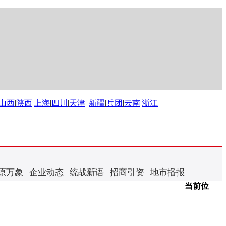
山西
|
陕西
|
上海
|
四川
|
天津
|
新疆
|
兵团
|
云南
|
浙江
原万象
企业动态
统战新语
招商引资
地市播报
当前位