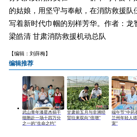
的姑娘，用坚守与奉献，在消防救援队
写着新时代巾帼的别样芳华。作者：龙
梁皓清 甘肃消防救援机动总队
【编辑：刘薛梅】
编辑推荐
武山青年漆星杰捐干
甘肃前五月与非洲经
端午节“中药
细胞赴一场十四万分
贸往来双向“倍增”
兰州年轻人搭
之一的“生命之约”
宠”