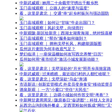
中新武威观 | 她用二十余载坚守绣出千般乡愁
玉门县域观察 ｜ 公路人的“速度与温度”
看，这里是肃北 ｜ 交通“串”起乡村振兴与强边固防
玉门县域观察｜如何让“甘味”牛走出国门？
玉门县域观察｜风起戈壁，向绿而行
中新观陇·新区绘新意｜西湖太湖青海湖，绝对惊喜
玉门县域观察｜“帮办”服务如何做到？
玉门县域观察 ｜ 拥抱戈壁长风，构建能源版图
瓜州这片麦田为何丰收底气足？
梦幻临泽｜一座保温棚如何改写西北养蟹“日历”
瓜州如何用“夜市经济”激活小城发展新动能？
看，这里是肃北｜戈壁深处的“月光”照亮乡亲致富路
中新武威观 | 过来瞧瞧，最近咱们村的人都忙啥呢？
看，这里是肃北｜戈壁深处“乌金”奔涌
市语新说 | 创新监管模式 外卖员变身食安“移动监督员
酒泉新观 ｜ 一方“小窗口”兜住“大民生”
看，这里是肃北 ｜ 边疆小城如何作答文明“考卷”？
中新网甘肃周周见 | 陇原春日“奋进图”：科技人文并
从西北山沟到海外餐桌，定西宽粉如何炼成“网红”又“