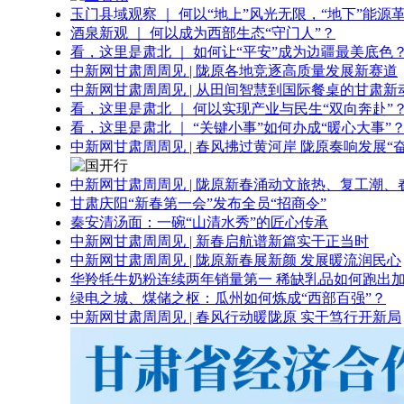
玉门县域观察 ｜ 何以“地上”风光无限，“地下”能源
酒泉新观 ｜ 何以成为西部生态“守门人”？
看，这里是肃北 ｜ 如何让“平安”成为边疆最美底色
中新网甘肃周周见 | 陇原各地竞逐高质量发展新赛道
中新网甘肃周周见 | 从田间智慧到国际餐桌的甘肃新
看，这里是肃北 ｜ 何以实现产业与民生“双向奔赴”
看，这里是肃北 ｜ “关键小事”如何办成“暖心大事”
中新网甘肃周周见 | 春风拂过黄河岸 陇原奏响发展“
中新网甘肃周周见 | 陇原新春涌动文旅热、复工潮、
甘肃庆阳“新春第一会”发布全员“招商令”
秦安清汤面：一碗“山清水秀”的匠心传承
中新网甘肃周周见 | 新春启航谱新篇实干正当时
中新网甘肃周周见 | 陇原新春展新颜 发展暖流润民心
华羚牦牛奶粉连续两年销量第一 稀缺乳品如何跑出加
绿电之城、煤储之枢：瓜州如何炼成“西部百强”？
中新网甘肃周周见 | 春风行动暖陇原 实干笃行开新局