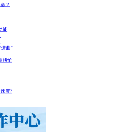
革命？
？
动能
？
？
奋进曲”
春耕忙
速度?