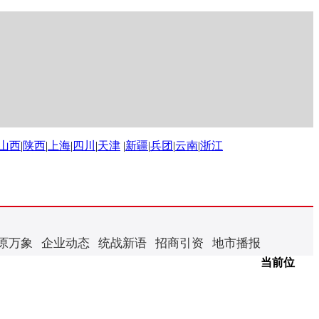
山西
|
陕西
|
上海
|
四川
|
天津
|
新疆
|
兵团
|
云南
|
浙江
原万象
企业动态
统战新语
招商引资
地市播报
当前位