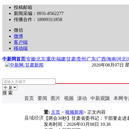
投稿邮箱
新闻采编：0931-8562277
传播合作：18909311858
微信
微博
客户端
移动端
中新网首页
|
安徽
|
北京
|
重庆
|
福建
|
甘肃
|
贵州
|
广东
|
广西
|
海南
|
河北
|
2026年08月07日
搜 索
首页
要闻
图片
视频
滚动
中新观陇
本网专
置:
主页
>
视频新闻
> 正文内容
县域经济
【两会30秒】甘肃省委书记：干部要走进
发布时间：
2026年03月08日 10:38