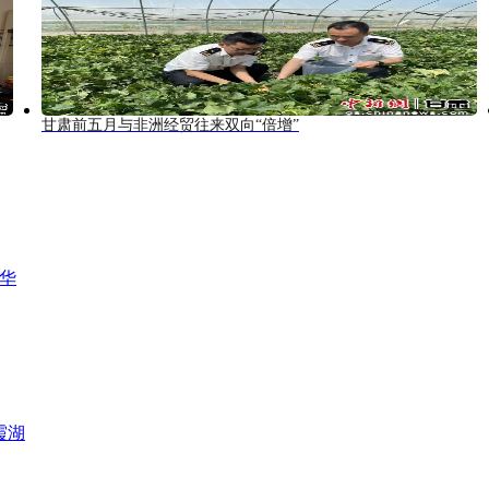
甘肃前五月与非洲经贸往来双向“倍增”
风华
霞湖