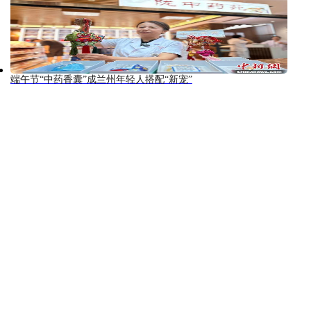
端午节“中药香囊”成兰州年轻人搭配“新宠”