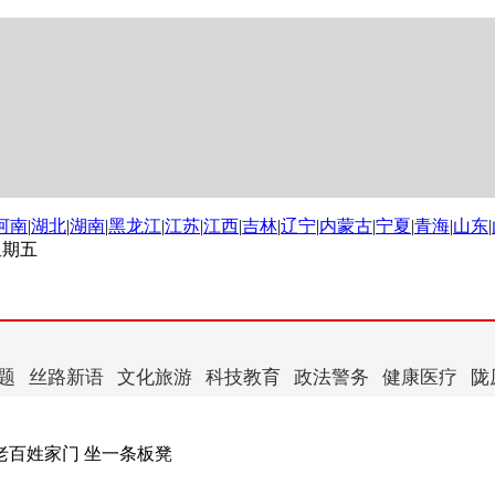
河南
|
湖北
|
湖南
|
黑龙江
|
江苏
|
江西
|
吉林
|
辽宁
|
内蒙古
|
宁夏
|
青海
|
山东
|
 星期五
题
丝路新语
文化旅游
科技教育
政法警务
健康医疗
陇
老百姓家门 坐一条板凳