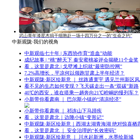
武山青年漆星杰捐干细胞赴一场十四万分之一的“生命之约”
中新观陇·我们的视角
中新观临七十年 | 东西协作育“造血”动能
成纪故事 | “桃”醉天下 秦安蜜桃鉴评会揭晓11个金奖
看，这里是肃北 | 戈壁滩上织就“最密防控网”
7.2%高增长，平凉何以领跑甘肃上半年经济？
中新观陇·新区绘新意 ｜ 丝路通寰宇 遇见兰州新区
看不见的生态如何变现？飞天碳走出一条“双碳”新路
40℃的西安，谁在搭乘一趟奔向21℃崆峒的慢列车？
小新带你看肃南 ｜ 巴尔斯小镇的“清凉经济”
小新带你看肃南 ｜ 祁连山下马蹄疾
看，这里是肃北｜边陲小镇“变形记”
中新观陇·新区绘新意｜西湖太湖青海湖 绝对惊喜栖
看，这里是肃北 ｜ 安全治理的“长效密码”
中新观陇·新区绘新意 ｜ 川水起新洲，水墨绘新城