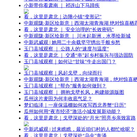
小新带你看肃南 ｜ 祁连山下马蹄疾
看，这里是肃北｜边陲小镇“变形记”
中新观陇·新区绘新意｜西湖太湖青海湖 绝对惊喜栖
看，这里是肃北 ｜ 安全治理的“长效密码”
中新观陇·新区绘新意 ｜ 川水起新洲，水墨绘新城
中新武威观 | 她用二十余载坚守绣出千般乡愁
玉门县域观察 ｜ 公路人的“速度与温度”
看，这里是肃北 ｜ 交通“串”起乡村振兴与强边固防
玉门县域观察｜如何让“甘味”牛走出国门？
玉门县域观察｜风起戈壁，向绿而行
中新观陇·新区绘新意｜西湖太湖青海湖，绝对惊喜
玉门县域观察｜“帮办”服务如何做到？
玉门县域观察 ｜ 拥抱戈壁长风，构建能源版图
瓜州这片麦田为何丰收底气足？
梦幻临泽｜一座保温棚如何改写西北养蟹“日历”
瓜州如何用“夜市经济”激活小城发展新动能？
看，这里是肃北｜戈壁深处的“月光”照亮乡亲致富路
中新武威观 | 过来瞧瞧，最近咱们村的人都忙啥呢？
看，这里是肃北｜戈壁深处“乌金”奔涌