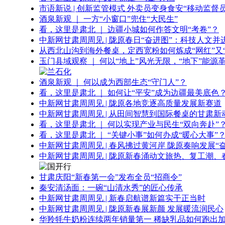
市语新说 | 创新监管模式 外卖员变身食安“移动监督员
酒泉新观 ｜ 一方“小窗口”兜住“大民生”
看，这里是肃北 ｜ 边疆小城如何作答文明“考卷”？
中新网甘肃周周见 | 陇原春日“奋进图”：科技人文并
从西北山沟到海外餐桌，定西宽粉如何炼成“网红”又“
玉门县域观察 ｜ 何以“地上”风光无限，“地下”能源
酒泉新观 ｜ 何以成为西部生态“守门人”？
看，这里是肃北 ｜ 如何让“平安”成为边疆最美底色
中新网甘肃周周见 | 陇原各地竞逐高质量发展新赛道
中新网甘肃周周见 | 从田间智慧到国际餐桌的甘肃新
看，这里是肃北 ｜ 何以实现产业与民生“双向奔赴”
看，这里是肃北 ｜ “关键小事”如何办成“暖心大事”
中新网甘肃周周见 | 春风拂过黄河岸 陇原奏响发展“
中新网甘肃周周见 | 陇原新春涌动文旅热、复工潮、
甘肃庆阳“新春第一会”发布全员“招商令”
秦安清汤面：一碗“山清水秀”的匠心传承
中新网甘肃周周见 | 新春启航谱新篇实干正当时
中新网甘肃周周见 | 陇原新春展新颜 发展暖流润民心
华羚牦牛奶粉连续两年销量第一 稀缺乳品如何跑出加