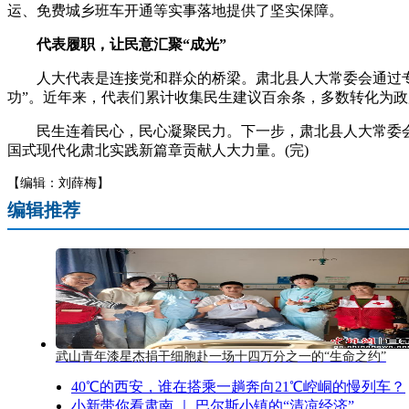
运、免费城乡班车开通等实事落地提供了坚实保障。
代表履职，让民意汇聚“成光”
人大代表是连接党和群众的桥梁。肃北县人大常委会通过专题
功”。近年来，代表们累计收集民生建议百余条，多数转化为政
民生连着民心，民心凝聚民力。下一步，肃北县人大常委会
国式现代化肃北实践新篇章贡献人大力量。(完)
【编辑：刘薛梅】
编辑推荐
武山青年漆星杰捐干细胞赴一场十四万分之一的“生命之约”
40℃的西安，谁在搭乘一趟奔向21℃崆峒的慢列车？
小新带你看肃南 ｜ 巴尔斯小镇的“清凉经济”