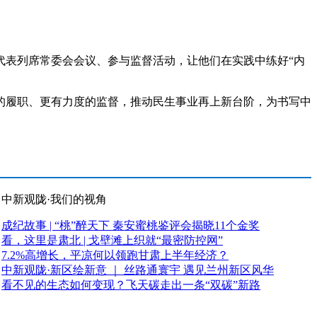
表列席常委会会议、参与监督活动，让他们在实践中练好“内
履职、更有力度的监督，推动民生事业再上新台阶，为书写中
中新观陇·我们的视角
成纪故事 | “桃”醉天下 秦安蜜桃鉴评会揭晓11个金奖
看，这里是肃北 | 戈壁滩上织就“最密防控网”
7.2%高增长，平凉何以领跑甘肃上半年经济？
中新观陇·新区绘新意 ｜ 丝路通寰宇 遇见兰州新区风华
看不见的生态如何变现？飞天碳走出一条“双碳”新路