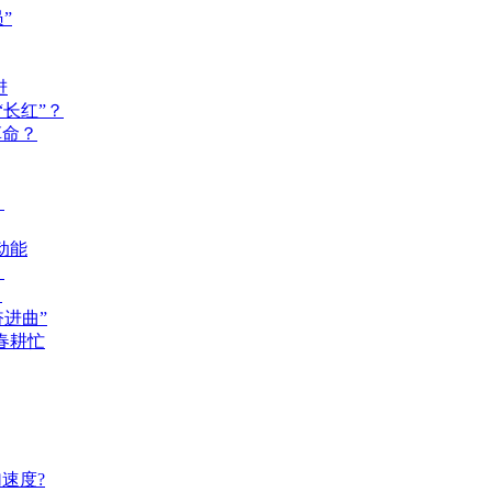
”
进
长红”？
革命？
？
动能
？
？
奋进曲”
春耕忙
速度?