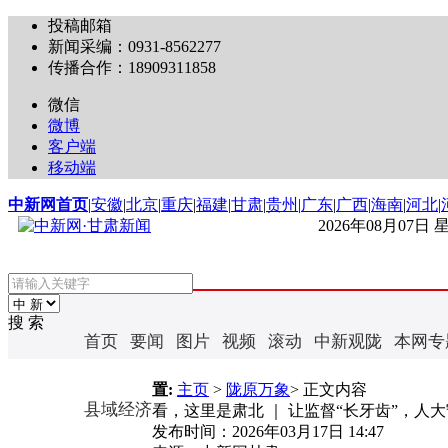
投稿邮箱
新闻采编：0931-8562277
传播合作：18909311858
微信
微博
客户端
移动端
中新网首页
|
安徽
|
北京
|
重庆
|
福建
|
甘肃
|
贵州
|
广东
|
广西
|
海南
|
河北
|
2026年08月07日
搜 索
首页
要闻
图片
视频
滚动
中新观陇
本网专
置:
主页
>
陇原万象
> 正文内容
县域经济
看，这里是肃北 ｜ 让监督“长牙齿”，人
发布时间：
2026年03月17日 14:47