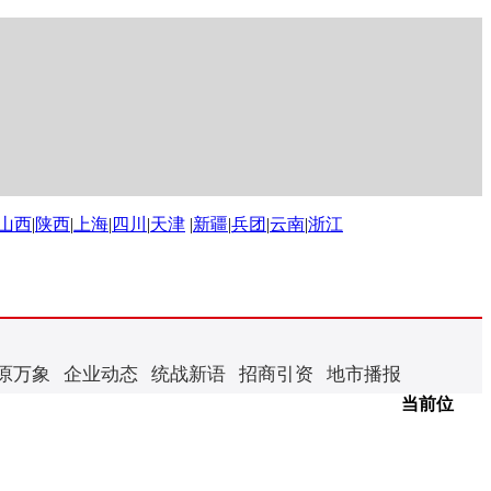
山西
|
陕西
|
上海
|
四川
|
天津
|
新疆
|
兵团
|
云南
|
浙江
原万象
企业动态
统战新语
招商引资
地市播报
当前位