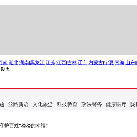
河南
|
湖北
|
湖南
|
黑龙江
|
江苏
|
江西
|
吉林
|
辽宁
|
内蒙古
|
宁夏
|
青海
|
山东
|
 星期五
题
丝路新语
文化旅游
科技教育
政法警务
健康医疗
陇
大守护百姓“稳稳的幸福”