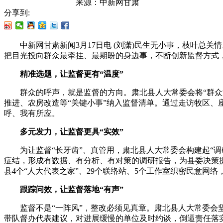
来源：
中新网甘肃
分享到:
中新网甘肃新闻3月17日电 (刘潇)民生无小事，枝叶总关
把目光投向群众最牵挂、最期盼的身边事，不断创新监督方式
精准选题，让监督更有“温度”
群众的呼声，就是监督的方向。肃北县人大常委会将“群众满
推进、农房改造等“关键小事”纳入监督清单。通过走访牧区、
呼、我有所应。
多元发力，让监督更具“实效”
为让监督“长牙齿”、真管用，肃北县人大常委会构建起“调研
症结，形成有数据、有分析、有对策的调研报告，为县委决策
县4个“人大代表之家”、29个联络站、5个工作室织密民意
跟踪问效，让监督落地“有声”
监督不是“一阵风”，整改必须见真章。肃北县人大常委会坚
带队督办代表建议，对进展缓慢的单位及时约谈，倒逼责任落