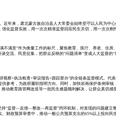
情。近年来，肃北蒙古族自治县人大常委会始终坚守以人民为中心
，强化监督实效，用一次次精准监督回应民生关切，用一次次刚
不满意”作为衡量工作的标尺，聚焦教育、医疗、养老、住房
座谈交流、民意征集，把群众反映的“问题清单”变成人大监督的
视察+执法检查+审议报告+跟踪督办”的全链条监督模式。代
提供参考，为政府履职指明方向。同时，加快岩画保护条例审核
网络，推动教育路管网改造等一批民生难题顺利解决，让群众真切感
持“监督—反馈—整改—再监督”闭环机制，对发现的问题建立
实。财政预算审查中，推动一般公共预算支出的65%以上投向民