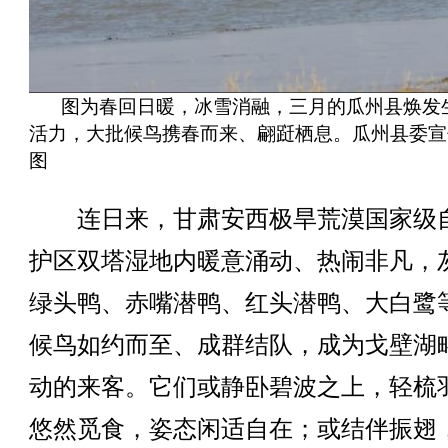
图为春回日暖，冰雪消融，三月的瓜州县焕发
活力，大批候鸟携春而来、翩跹栖息。瓜州县委宣
图
连日来，甘肃安西极旱荒漠国家级
护区双塔湿地内暖意涌动、热闹非凡，
绿头鸭、赤嘴潜鸭、红头潜鸭、大白鹭
候鸟如约而至、成群结队，成为戈壁湖
动的来客。它们或静卧碧波之上，轻梳
悠然觅食，姿态闲适自在；或结伴振翅