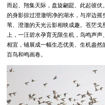
而起、翔集天际，盘旋翩跹、此起彼伏
的身影掠过澄澈明净的湖水，与岸边摇
苇、澄澈的天光云影相映成趣。苍茫戈
上，一汪碧水孕育无限生机，鸟鸣声声
相宜，铺展成一幅生态优美、生机盎然
百鸟和鸣画卷。