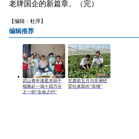
老牌国企的新篇章。（完）
【编辑：杜萍】
编辑推荐
武山青年漆星杰捐干
甘肃前五月与非洲经
细胞赴一场十四万分
贸往来双向“倍增”
之一的“生命之约”