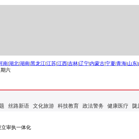
河南
|
湖北
|
湖南
|
黑龙江
|
江苏
|
江西
|
吉林
|
辽宁
|
内蒙古
|
宁夏
|
青海
|
山东
|
 星期六
题
丝路新语
文化旅游
科技教育
政法警务
健康医疗
陇
进立审执一体化