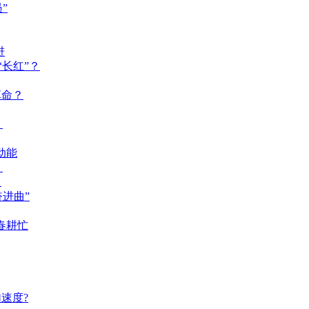
”
进
长红”？
革命？
？
动能
？
？
奋进曲”
春耕忙
速度?