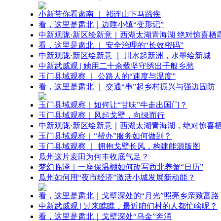
小新带你看肃南 ｜ 祁连山下马蹄疾
看，这里是肃北｜边陲小镇“变形记”
中新观陇·新区绘新意｜西湖太湖青海湖 绝对惊喜栖
看，这里是肃北 ｜ 安全治理的“长效密码”
中新观陇·新区绘新意 ｜ 川水起新洲，水墨绘新城
中新武威观 | 她用二十余载坚守绣出千般乡愁
玉门县域观察 ｜ 公路人的“速度与温度”
看，这里是肃北 ｜ 交通“串”起乡村振兴与强边固防
玉门县域观察｜如何让“甘味”牛走出国门？
玉门县域观察｜风起戈壁，向绿而行
中新观陇·新区绘新意｜西湖太湖青海湖，绝对惊喜
玉门县域观察｜“帮办”服务如何做到？
玉门县域观察 ｜ 拥抱戈壁长风，构建能源版图
瓜州这片麦田为何丰收底气足？
梦幻临泽｜一座保温棚如何改写西北养蟹“日历”
瓜州如何用“夜市经济”激活小城发展新动能？
看，这里是肃北｜戈壁深处的“月光”照亮乡亲致富路
中新武威观 | 过来瞧瞧，最近咱们村的人都忙啥呢？
看，这里是肃北｜戈壁深处“乌金”奔涌