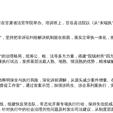
在甘肃省法官学院举办。培训班上，甘谷县法院以《从“末端执”
”，坚持把非诉讼纠纷解决机制挺在前面，落实立审执一体化，推动
的治理格局，统筹公、检、法等多方力量，搭建“院镇村所”四
接执行试点，发挥基层法庭人熟、地熟、情况熟的优势，精准破
明保全与执行风险，深化诉前调解，从源头减少案件增量。在
督促工作室”，通过首案示范，加强涉民生、涉企系列案执行，实
线，组建快反突击队，常态化开展专项执行行动，保持失信惩戒
，针对执行中的社会治理共性问题及时发出司法建议，从制度层