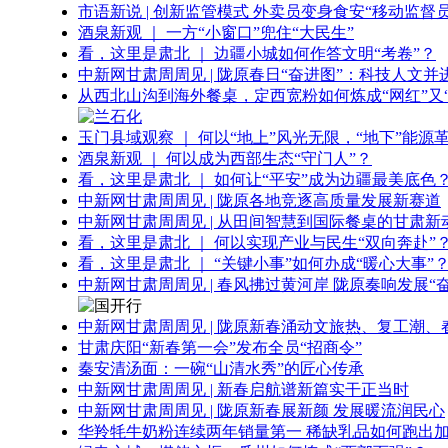
市语新说 | 创新监管模式 外卖员变身食安“移动监督员
酒泉新观 ｜ 一方“小窗口”兜住“大民生”
看，这里是肃北 ｜ 边疆小城如何作答文明“考卷”？
中新网甘肃周周见 | 陇原春日“奋进图”：科技人文并
从西北山沟到海外餐桌，定西宽粉如何炼成“网红”又“
玉门县域观察 ｜ 何以“地上”风光无限，“地下”能源
酒泉新观 ｜ 何以成为西部生态“守门人”？
看，这里是肃北 ｜ 如何让“平安”成为边疆最美底色
中新网甘肃周周见 | 陇原各地竞逐高质量发展新赛道
中新网甘肃周周见 | 从田间智慧到国际餐桌的甘肃新
看，这里是肃北 ｜ 何以实现产业与民生“双向奔赴”
看，这里是肃北 ｜ “关键小事”如何办成“暖心大事”
中新网甘肃周周见 | 春风拂过黄河岸 陇原奏响发展“
中新网甘肃周周见 | 陇原新春涌动文旅热、复工潮、
甘肃庆阳“新春第一会”发布全员“招商令”
秦安清汤面：一碗“山清水秀”的匠心传承
中新网甘肃周周见 | 新春启航谱新篇实干正当时
中新网甘肃周周见 | 陇原新春展新颜 发展暖流润民心
华羚牦牛奶粉连续两年销量第一 稀缺乳品如何跑出加