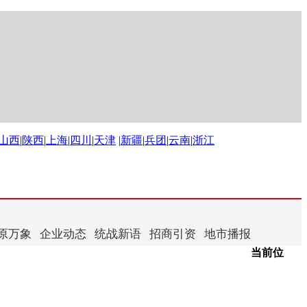
山西
|
陕西
|
上海
|
四川
|
天津
|
新疆
|
兵团
|
云南
|
浙江
原万象
企业动态
统战新语
招商引资
地市播报
当前位