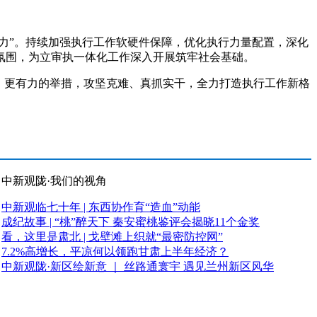
力”。持续加强执行工作软硬件保障，优化执行力量配置，深化
氛围，为立审执一体化工作深入开展筑牢社会基础。
、更有力的举措，攻坚克难、真抓实干，全力打造执行工作新格
中新观陇·我们的视角
中新观临七十年 | 东西协作育“造血”动能
成纪故事 | “桃”醉天下 秦安蜜桃鉴评会揭晓11个金奖
看，这里是肃北 | 戈壁滩上织就“最密防控网”
7.2%高增长，平凉何以领跑甘肃上半年经济？
中新观陇·新区绘新意 ｜ 丝路通寰宇 遇见兰州新区风华