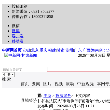
投稿邮箱
新闻采编：0931-8562277
传播合作：18909311858
微信
微博
客户端
移动端
中新网首页
|
安徽
|
北京
|
重庆
|
福建
|
甘肃
|
贵州
|
广东
|
广西
|
海南
|
河北
|
2026年08月08日
搜 索
首页
要闻
图片
视频
滚动
中新观陇
本网专
置:
主页
>
政法警务
> 正文内容
县域经济
甘谷县法院从“末端执”到“前端治”合力推
发布时间：
2026年03月26日 11:21