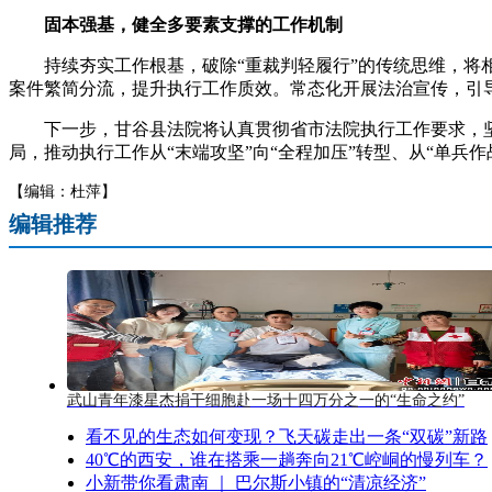
固本强基，健全多要素支撑的工作机制
持续夯实工作根基，破除“重裁判轻履行”的传统思维，将相
案件繁简分流，提升执行工作质效。常态化开展法治宣传，引
下一步，甘谷县法院将认真贯彻省市法院执行工作要求，坚持
局，推动执行工作从“末端攻坚”向“全程加压”转型、从“单兵作战
【编辑：杜萍】
编辑推荐
武山青年漆星杰捐干细胞赴一场十四万分之一的“生命之约”
看不见的生态如何变现？飞天碳走出一条“双碳”新路
40℃的西安，谁在搭乘一趟奔向21℃崆峒的慢列车？
小新带你看肃南 ｜ 巴尔斯小镇的“清凉经济”