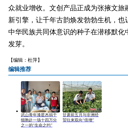
众就业增收。文创产品正成为张掖文旅
新引擎，让千年古韵焕发勃勃生机，也
中华民族共同体意识的种子在潜移默化
发芽。
【编辑：杜萍】
编辑推荐
武山青年漆星杰捐干
甘肃前五月与非洲经
细胞赴一场十四万分
贸往来双向“倍增”
之一的“生命之约”