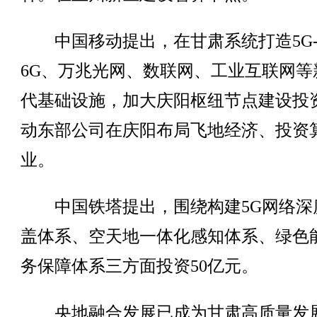
中国移动提出，在甘肃系统打造5G-
6G、万兆光网、数联网、工业互联网等
代基础设施，加大庆阳枢纽节点建设投
动东部公司在庆阳布局飞地经济、投资
业。
中国铁塔提出，围绕构建5G网络深
盖体系、空天地一体化感知体系、绿色
务保障体系三方面投资50亿元。
央地融合发展已成为甘肃高质量发