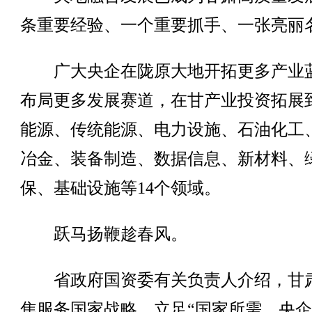
条重要经验、一个重要抓手、一张亮丽
广大央企在陇原大地开拓更多产业
布局更多发展赛道，在甘产业投资拓展
能源、传统能源、电力设施、石油化工
冶金、装备制造、数据信息、新材料、
保、基础设施等14个领域。
跃马扬鞭趁春风。
省政府国资委有关负责人介绍，甘
焦服务国家战略，立足“国家所需、央