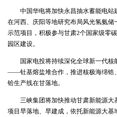
中国华电将加快永昌抽水蓄能电站
在河西、庆阳等地研究布局风光氢氨储
示范项目，积极参与甘肃2个国家级零
园区建设。
国家电投将持续深化全球新一代核
——钍基熔盐堆合作，推进核极海绵锆
铪生产线在甘落地。
三峡集团将加快推动甘肃新能源大
项目早落地、早建成，依托新能源大基