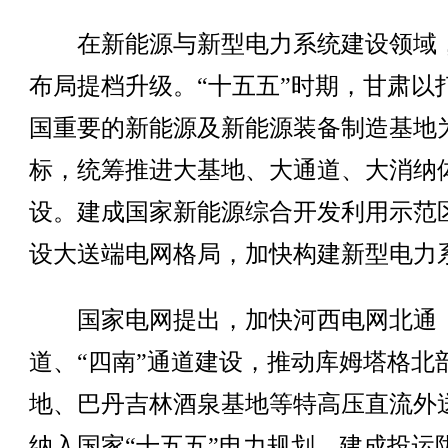
在新能源与新型电力系统建设领域
布局提档升级。“十五五”时期，甘肃以
国重要的新能源及新能源装备制造基地
标，统筹推进大基地、大通道、大消纳
设。建成国家新能源综合开发利用示范
设大送端电网格局，加快构建新型电力
国家电网提出，加快河西电网北通
道、“四南”通道建设，推动库姆塔格北
地、巴丹吉林酒泉基地等特高压直流外
纳入国家“十五五”电力规划。建成投运