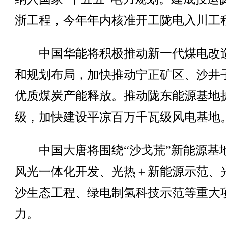
浙工程，今年年内核准开工陇电入川工
中国华能将积极推动新一代煤电改
和规划布局，加快推动宁正矿区、沙井
优质煤炭产能释放。推动陇东能源基地
级，加快建设平凉百万千瓦级风电基地
中国大唐将围绕“沙戈荒”新能源基
风光一体化开发、光热＋新能源示范、
沙生态工程、绿电制氢科技示范等重大
力。