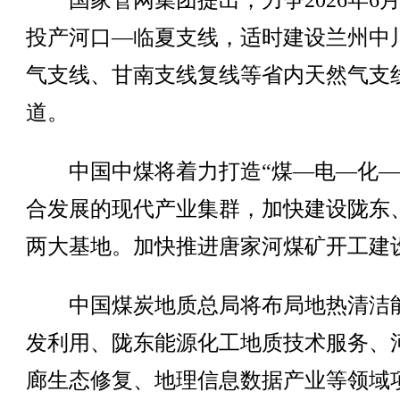
国家管网集团提出，力争2026年6
投产河口—临夏支线，适时建设兰州中
气支线、甘南支线复线等省内天然气支
道。
中国中煤将着力打造“煤—电—化—
合发展的现代产业集群，加快建设陇东
两大基地。加快推进唐家河煤矿开工建
中国煤炭地质总局将布局地热清洁
发利用、陇东能源化工地质技术服务、
廊生态修复、地理信息数据产业等领域