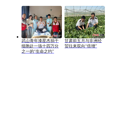
武山青年漆星杰捐干
甘肃前五月与非洲经
细胞赴一场十四万分
贸往来双向“倍增”
之一的“生命之约”