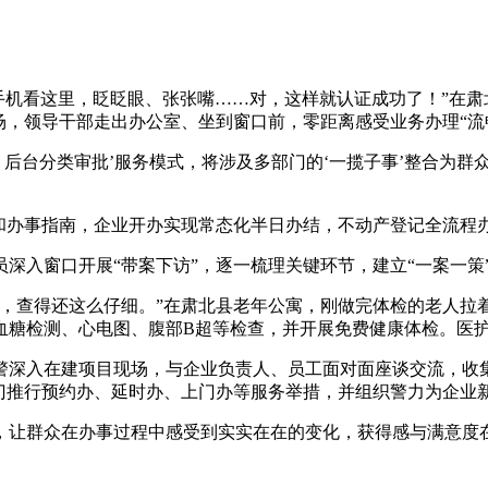
开手机看这里，眨眨眼、张张嘴……对，这样就认证成功了！”在
场，领导干部走出办公室、坐到窗口前，零距离感受业务办理“流
台分类审批’服务模式，将涉及多部门的‘一揽子事’整合为群众
办事指南，企业开办实现常态化半日办结，不动产登记全流程办
入窗口开展“带案下访”，逐一梳理关键环节，建立“一案一策
查得还这么仔细。”在肃北县老年公寓，刚做完体检的老人拉
血糖检测、心电图、腹部B超等检查，并开展免费健康体检。医
深入在建项目现场，与企业负责人、员工面对面座谈交流，收集
部门推行预约办、延时办、上门办等服务举措，并组织警力为企业
群众在办事过程中感受到实实在在的变化，获得感与满意度在一