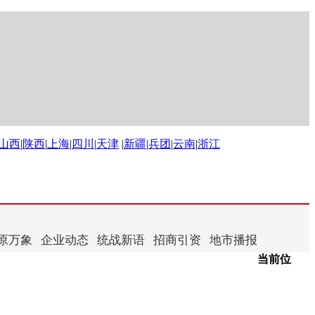
山西
|
陕西
|
上海
|
四川
|
天津
|
新疆
|
兵团
|
云南
|
浙江
原万象
企业动态
统战新语
招商引资
地市播报
当前位