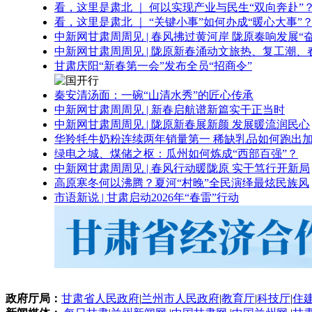
看，这里是肃北 ｜ 何以实现产业与民生“双向奔赴”
看，这里是肃北 ｜ “关键小事”如何办成“暖心大事”
中新网甘肃周周见 | 春风拂过黄河岸 陇原奏响发展“
中新网甘肃周周见 | 陇原新春涌动文旅热、复工潮、
甘肃庆阳“新春第一会”发布全员“招商令”
秦安清汤面：一碗“山清水秀”的匠心传承
中新网甘肃周周见 | 新春启航谱新篇实干正当时
中新网甘肃周周见 | 陇原新春展新颜 发展暖流润民心
华羚牦牛奶粉连续两年销量第一 稀缺乳品如何跑出加
绿电之城、煤储之枢：瓜州如何炼成“西部百强”？
中新网甘肃周周见 | 春风行动暖陇原 实干笃行开新局
高原寒冬何以沸腾？夏河“村晚”全民演绎最炫民族风
市语新说 | 甘肃启动2026年“春雷”行动
政府厅局：
甘肃省人民政府
|
兰州市人民政府
|
教育厅
|
科技厅
|
住