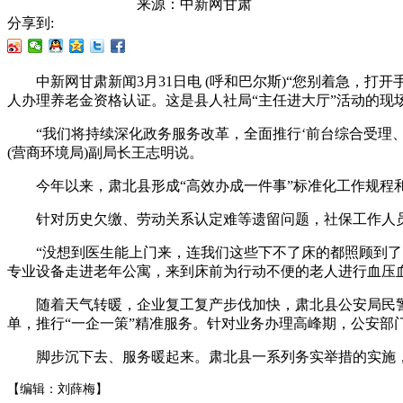
来源：
中新网甘肃
分享到:
中新网甘肃新闻3月31日电 (呼和巴尔斯)“您别着急，打
人办理养老金资格认证。这是县人社局“主任进大厅”活动的现
“我们将持续深化政务服务改革，全面推行‘前台综合受理、后
(营商环境局)副局长王志明说。
今年以来，肃北县形成“高效办成一件事”标准化工作规程和
针对历史欠缴、劳动关系认定难等遗留问题，社保工作人员深
“没想到医生能上门来，连我们这些下不了床的都照顾到了，
专业设备走进老年公寓，来到床前为行动不便的老人进行血压
随着天气转暖，企业复工复产步伐加快，肃北县公安局民警
单，推行“一企一策”精准服务。针对业务办理高峰期，公安
脚步沉下去、服务暖起来。肃北县一系列务实举措的实施，让
【编辑：刘薛梅】