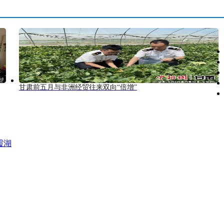
甘肃前五月与非洲经贸往来双向“倍增”
霞湖