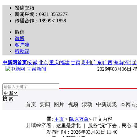
投稿邮箱
新闻采编：0931-8562277
传播合作：18909311858
微信
微博
客户端
移动端
中新网首页
|
安徽
|
北京
|
重庆
|
福建
|
甘肃
|
贵州
|
广东
|
广西
|
海南
|
河北
|
2026年08月06日
搜 索
首页
要闻
图片
视频
滚动
中新观陇
本网专
置:
主页
>
陇原万象
> 正文内容
县域经济
看，这里是肃北 ｜ 服务“沉”下去，民心“
发布时间：
2026年03月31日 11:40