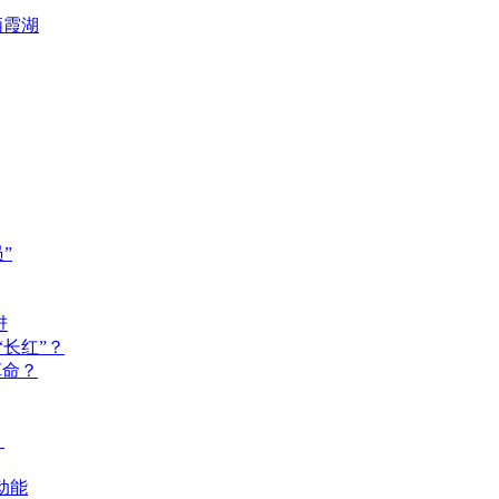
栖霞湖
”
进
长红”？
革命？
？
动能