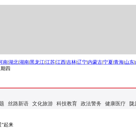
河南
|
湖北
|
湖南
|
黑龙江
|
江苏
|
江西
|
吉林
|
辽宁
|
内蒙古
|
宁夏
|
青海
|
山东
|
 星期四
题
丝路新语
文化旅游
科技教育
政法警务
健康医疗
陇
暖”起来