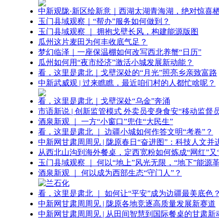
中新观陇·新区绘新意｜西湖太湖青海湖，绝对惊喜
玉门县域观察｜“帮办”服务如何做到？
玉门县域观察 ｜ 拥抱戈壁长风，构建能源版图
瓜州这片麦田为何丰收底气足？
梦幻临泽｜一座保温棚如何改写西北养蟹“日历”
瓜州如何用“夜市经济”激活小城发展新动能？
看，这里是肃北｜戈壁深处的“月光”照亮乡亲致富路
中新武威观 | 过来瞧瞧，最近咱们村的人都忙啥呢？
看，这里是肃北｜戈壁深处“乌金”奔涌
市语新说 | 创新监管模式 外卖员变身食安“移动监督员
酒泉新观 ｜ 一方“小窗口”兜住“大民生”
看，这里是肃北 ｜ 边疆小城如何作答文明“考卷”？
中新网甘肃周周见 | 陇原春日“奋进图”：科技人文并
从西北山沟到海外餐桌，定西宽粉如何炼成“网红”又“
玉门县域观察 ｜ 何以“地上”风光无限，“地下”能源
酒泉新观 ｜ 何以成为西部生态“守门人”？
看，这里是肃北 ｜ 如何让“平安”成为边疆最美底色
中新网甘肃周周见 | 陇原各地竞逐高质量发展新赛道
中新网甘肃周周见 | 从田间智慧到国际餐桌的甘肃新