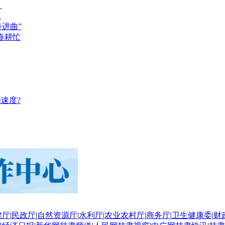
？
？
奋进曲”
春耕忙
速度?
建厅
|
民政厅
|
自然资源厅
|
水利厅
|
农业农村厅
|
商务厅
|
卫生健康委
|
财