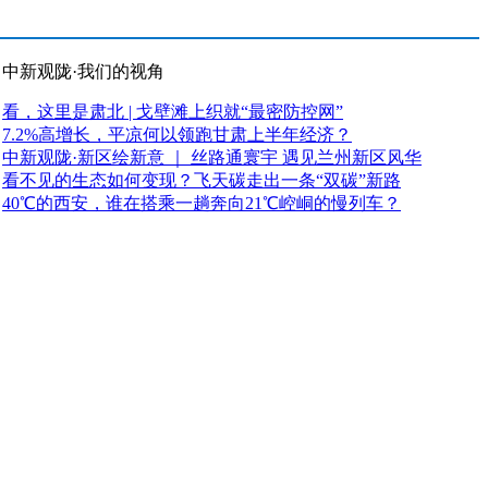
中新观陇·我们的视角
看，这里是肃北 | 戈壁滩上织就“最密防控网”
7.2%高增长，平凉何以领跑甘肃上半年经济？
中新观陇·新区绘新意 ｜ 丝路通寰宇 遇见兰州新区风华
看不见的生态如何变现？飞天碳走出一条“双碳”新路
40℃的西安，谁在搭乘一趟奔向21℃崆峒的慢列车？