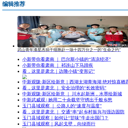
编辑推荐
武山青年漆星杰捐干细胞赴一场十四万分之一的“生命之约”
小新带你看肃南 ｜ 巴尔斯小镇的“清凉经济”
小新带你看肃南 ｜ 祁连山下马蹄疾
看，这里是肃北｜边陲小镇“变形记”
中新观陇·新区绘新意｜西湖太湖青海湖 绝对惊喜栖
看，这里是肃北 ｜ 安全治理的“长效密码”
中新观陇·新区绘新意 ｜ 川水起新洲，水墨绘新城
中新武威观 | 她用二十余载坚守绣出千般乡愁
玉门县域观察 ｜ 公路人的“速度与温度”
看，这里是肃北 ｜ 交通“串”起乡村振兴与强边固防
玉门县域观察｜如何让“甘味”牛走出国门？
玉门县域观察｜风起戈壁，向绿而行