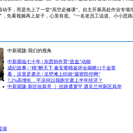
手，而是先上了一堂“高空必修课”。自主开展高处作业专项
来了，先看视频再上架子，心里有底。”一名老员工说道。小小思
中新观陇·我们的视角
中新观临七十年 | 东西协作育“造血”动能
成纪故事 | “桃”醉天下 秦安蜜桃鉴评会揭晓11个金奖
看，这里是肃北 | 戈壁滩上织就“最密防控网”
7.2%高增长，平凉何以领跑甘肃上半年经济？
中新观陇·新区绘新意 ｜ 丝路通寰宇 遇见兰州新区风华
霞湖