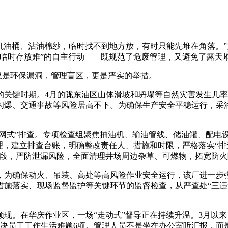
油桶、沾油棉纱，临时找不到地方放，有时只能先堆在角落。”
临时存放难”的自主行动——既规范了危废管理，又避免了露天堆
仅是环保漏洞，管理盲区，更是严实的举措。
键时期。4月的陇东油区山体滑坡和坍塌等自然灾害发生几率
爆、交通事故等风险居高不下。为确保生产安全平稳运行，采油十
网式”排查。专项检查组聚焦抽油机、输油管线、储油罐、配电
理，建立排查台账，明确整改责任人、措施和时限，严格落实“排
管段，严防泄漏风险，全面清理井场周边杂草、可燃物，拓宽防
为确保动火、吊装、高处等高风险作业安全运行，该厂进一步强
施落实、现场监督监护等关键环节的监督检查，从严查处“三违
。在华庆作业区，一场“走动式”督导正在持续升温。3月以来
，解决员工工作生活难题6项。管理人员不是坐在办公室听汇报，