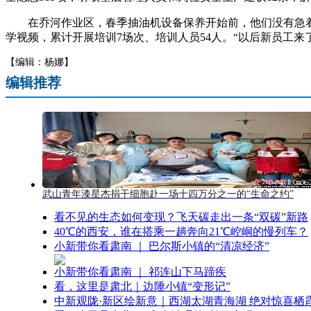
在乔河作业区，春季抽油机设备保养开始前，他们没有急着动
学视频，累计开展培训7场次、培训人员54人。“以后新员工
【编辑：杨娜】
编辑推荐
武山青年漆星杰捐干细胞赴一场十四万分之一的“生命之约”
看不见的生态如何变现？飞天碳走出一条“双碳”新路
40℃的西安，谁在搭乘一趟奔向21℃崆峒的慢列车？
小新带你看肃南 ｜ 巴尔斯小镇的“清凉经济”
小新带你看肃南 ｜ 祁连山下马蹄疾
看，这里是肃北｜边陲小镇“变形记”
中新观陇·新区绘新意｜西湖太湖青海湖 绝对惊喜栖