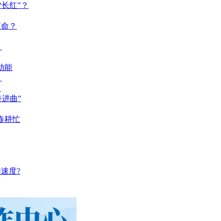
长红”？
革命？
？
动能
？
？
奋进曲”
春耕忙
速度?