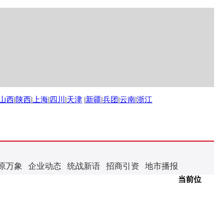
山西
|
陕西
|
上海
|
四川
|
天津
|
新疆
|
兵团
|
云南
|
浙江
原万象
企业动态
统战新语
招商引资
地市播报
当前位