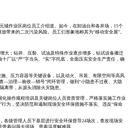
元城作业区岗位员工介绍道。如今，在卸油台和各井场，15个
放带来的二次污染风险。员工们形象地称其为“移动安全屋”。
增大；钻井、压裂、试油及特殊作业逐步增多，钻试设备搬迁
厂以“严”字当头、“实”字托底，全面压实安全生产责任，确
设施、压力容器等关键设备，以及动火、吊装、有限空间等高风
查—治理—验收—销号”闭环管理，做到“小隐患不过夜、大隐
火隔离带，从源头消除火灾隐患。
化操作规程培训及关键岗位人员资质管理，严格落实施工作业
”行为，坚决防范和遏制现场安全环保措施不落实、违反“保命
，各级管理人员下基层进行安全环保督导24场次，查改现场安
而是带着问题去现场、带着温度解难题。