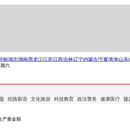
河南
|
湖北
|
湖南
|
黑龙江
|
江苏
|
江西
|
吉林
|
辽宁
|
内蒙古
|
宁夏
|
青海
|
山东
|
 星期六
题
丝路新语
文化旅游
科技教育
政法警务
健康医疗
陇
生产黄金期