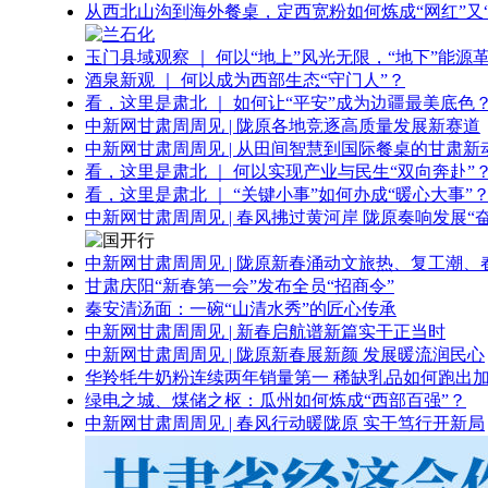
从西北山沟到海外餐桌，定西宽粉如何炼成“网红”又“
玉门县域观察 ｜ 何以“地上”风光无限，“地下”能源
酒泉新观 ｜ 何以成为西部生态“守门人”？
看，这里是肃北 ｜ 如何让“平安”成为边疆最美底色
中新网甘肃周周见 | 陇原各地竞逐高质量发展新赛道
中新网甘肃周周见 | 从田间智慧到国际餐桌的甘肃新
看，这里是肃北 ｜ 何以实现产业与民生“双向奔赴”
看，这里是肃北 ｜ “关键小事”如何办成“暖心大事”
中新网甘肃周周见 | 春风拂过黄河岸 陇原奏响发展“
中新网甘肃周周见 | 陇原新春涌动文旅热、复工潮、
甘肃庆阳“新春第一会”发布全员“招商令”
秦安清汤面：一碗“山清水秀”的匠心传承
中新网甘肃周周见 | 新春启航谱新篇实干正当时
中新网甘肃周周见 | 陇原新春展新颜 发展暖流润民心
华羚牦牛奶粉连续两年销量第一 稀缺乳品如何跑出加
绿电之城、煤储之枢：瓜州如何炼成“西部百强”？
中新网甘肃周周见 | 春风行动暖陇原 实干笃行开新局