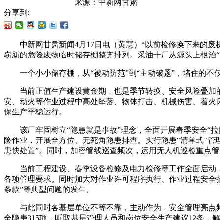
来源：
中新网甘肃
分享到:
中新网甘肃新闻4月17日电（黄慧）“以前检修换下来的废机
崭新的危险废物临时储存棚整齐排列。采油十厂从源头上根治“
一个小小储存棚，从“被动防范”到“主动破题”，堵住的不
当前正值生产建设黄金期，也是季节转换、安全风险叠加的关
安、动火等作业过程中高处坠落、物体打击、机械伤害、着火闪
保生产平稳运行。
该厂牢固树立“隐患就是事故”理念，全面开展春季安全“拉
险作业，开展全方位、无死角隐患排查。实行隐患“清单式”管
患快处置”。同时，加密管线巡查频次，运用无人机巡检重点
当前工程建设、春季设备检修及电力检修等工作全面启动，
各项管理要求。同时加大对作业许可程序执行、作业过程安全措
条款”等典型问题的发生。
与此同时各基层单位不等不靠，主动作为，安全管理亮点频现
全隐患315项，听取基层管理人员和岗位安全生产建议12条