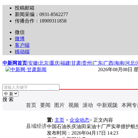
投稿邮箱
新闻采编：0931-8562277
传播合作：18909311858
微信
微博
客户端
移动端
中新网首页
|
安徽
|
北京
|
重庆
|
福建
|
甘肃
|
贵州
|
广东
|
广西
|
海南
|
河北
|
2026年08月08日
搜 索
首页
要闻
图片
视频
滚动
中新观陇
本网专
置:
主页
>
企业动态
> 正文内容
县域经济
中国石油长庆油田采油十厂严实举措护航
发布时间：
2026年04月17日 14:23