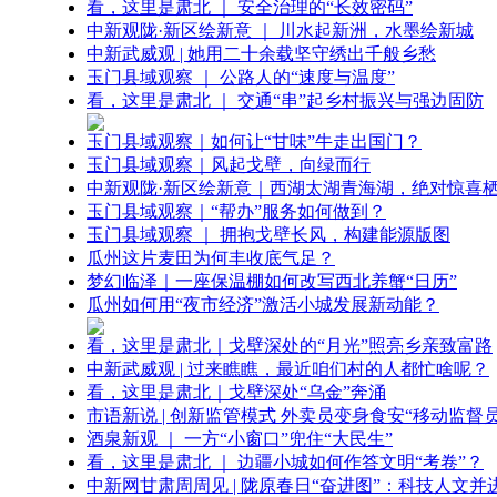
看，这里是肃北 ｜ 安全治理的“长效密码”
中新观陇·新区绘新意 ｜ 川水起新洲，水墨绘新城
中新武威观 | 她用二十余载坚守绣出千般乡愁
玉门县域观察 ｜ 公路人的“速度与温度”
看，这里是肃北 ｜ 交通“串”起乡村振兴与强边固防
玉门县域观察｜如何让“甘味”牛走出国门？
玉门县域观察｜风起戈壁，向绿而行
中新观陇·新区绘新意｜西湖太湖青海湖，绝对惊喜
玉门县域观察｜“帮办”服务如何做到？
玉门县域观察 ｜ 拥抱戈壁长风，构建能源版图
瓜州这片麦田为何丰收底气足？
梦幻临泽｜一座保温棚如何改写西北养蟹“日历”
瓜州如何用“夜市经济”激活小城发展新动能？
看，这里是肃北｜戈壁深处的“月光”照亮乡亲致富路
中新武威观 | 过来瞧瞧，最近咱们村的人都忙啥呢？
看，这里是肃北｜戈壁深处“乌金”奔涌
市语新说 | 创新监管模式 外卖员变身食安“移动监督员
酒泉新观 ｜ 一方“小窗口”兜住“大民生”
看，这里是肃北 ｜ 边疆小城如何作答文明“考卷”？
中新网甘肃周周见 | 陇原春日“奋进图”：科技人文并