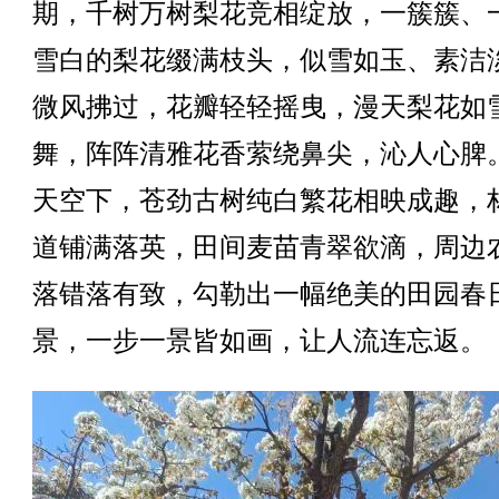
期，千树万树梨花竞相绽放，一簇簇、
雪白的梨花缀满枝头，似雪如玉、素洁
微风拂过，花瓣轻轻摇曳，漫天梨花如
舞，阵阵清雅花香萦绕鼻尖，沁人心脾
天空下，苍劲古树纯白繁花相映成趣，
道铺满落英，田间麦苗青翠欲滴，周边
落错落有致，勾勒出一幅绝美的田园春
景，一步一景皆如画，让人流连忘返。