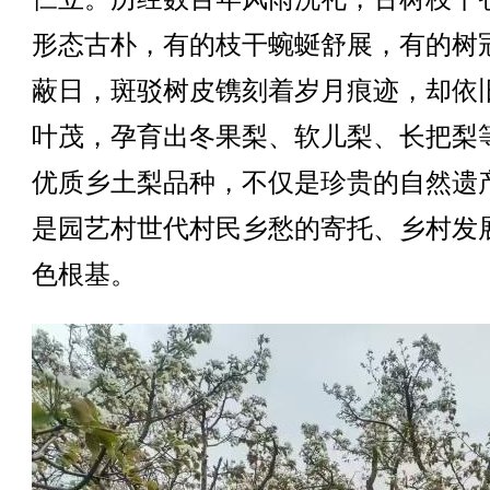
形态古朴，有的枝干蜿蜒舒展，有的树
蔽日，斑驳树皮镌刻着岁月痕迹，却依
叶茂，孕育出冬果梨、软儿梨、长把梨
优质乡土梨品种，不仅是珍贵的自然遗
是园艺村世代村民乡愁的寄托、乡村发
色根基。