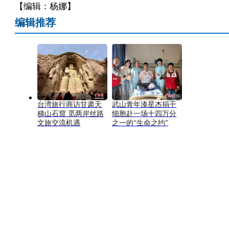
【编辑：杨娜】
编辑推荐
台湾旅行商访甘肃天
武山青年漆星杰捐干
梯山石窟 觅两岸丝路
细胞赴一场十四万分
文旅交流机遇
之一的“生命之约”