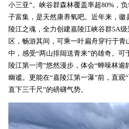
小三亚”。峡谷群森林覆盖率超80%，负
子富集，是天然康养氧吧。近年来，徽
陵江之魂，全力创建嘉陵江峡谷群5A级
区，畅游其间，可乘一叶扁舟穿行于青
中，感受“两山排闼送青来”的雄奇。可
陵江第一湾”悠然漫步，体会“蝉噪林逾
幽谧。更能在“嘉陵江第一瀑”前，直观
直下三千尺”的磅礴气势。