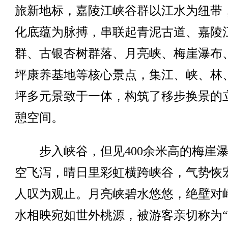
旅新地标，嘉陵江峡谷群以江水为纽带
化底蕴为脉搏，串联起青泥古道、嘉陵
群、古银杏树群落、月亮峡、梅崖瀑布
坪康养基地等核心景点，集江、峡、林
坪多元景致于一体，构筑了移步换景的
憩空间。
步入峡谷，但见400余米高的梅崖瀑
空飞泻，晴日里彩虹横跨峡谷，气势恢
人叹为观止。月亮峡碧水悠悠，绝壁对
水相映宛如世外桃源，被游客亲切称为