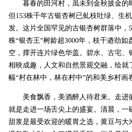
暮春的田河村，虽未到金秋披金的
但153株千年古银杏树已虬枝吐绿、生
发。这片全国罕见的古银杏树群落中，5
株“银杏王”树龄超3000年，枝干遒劲如
空，撑开连片绿色华盖。碧水、古宅、
相映成趣，人文和自然景观交融，绘就
幅“村在林中，林在村中”的和美乡村画
美食飘香，美酒醉人待君来。走进
就是走进一场舌尖上的盛宴。清晨，一
甜浆是最受欢迎的暖胃之选，黄豆与大