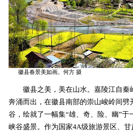
徽县春景美如画。何方 摄
徽县之美，美在山水。嘉陵江自秦
奔涌而出，在徽县南部的崇山峻岭间劈
谷，绘就了一幅集“雄、奇、险、幽”于
峡谷盛景。作为国家4A级旅游景区、甘