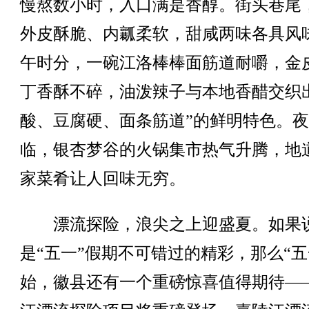
慢熬数小时，入口满是香醇。街头巷尾
外皮酥脆、内瓤柔软，甜咸两味各具风
午时分，一碗江洛棒棒面筋道耐嚼，金
丁香酥不碎，油泼辣子与本地香醋交织
酸、豆腐硬、面条筋道”的鲜明特色。
临，银杏梦谷的火锅集市热气升腾，地
家菜肴让人回味无穷。
漂流探险，浪尖之上迎盛夏。如果
是“五一”假期不可错过的精彩，那么“五
始，徽县还有一个重磅惊喜值得期待—