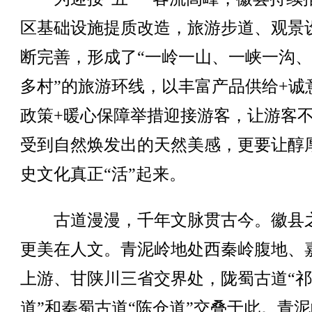
区基础设施提质改造，旅游步道、观景
断完善，形成了“一岭一山、一峡一沟
多村”的旅游环线，以丰富产品供给+诚
政策+暖心保障举措迎接游客，让游客
受到自然焕发出的天然美感，更要让醇
史文化真正“活”起来。
古道漫漫，千年文脉贯古今。徽县
更美在人文。青泥岭地处西秦岭腹地、
上游、甘陕川三省交界处，陇蜀古道“
道”和秦蜀古道“陈仓道”交叠于此。青