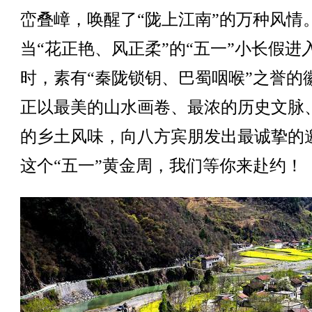
峦叠嶂，唤醒了“陇上江南”的万种风情
当“花正艳、风正柔”的“五一”小长假进
时，素有“秦陇锁钥、巴蜀咽喉”之誉的
正以最美的山水画卷、最浓的历史文脉
的乡土风味，向八方宾朋发出最诚挚的
这个“五一”黄金周，我们等你来赴约！