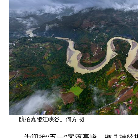
航拍嘉陵江峡谷。何方 摄
为迎接“五一”客流高峰，徽县持续