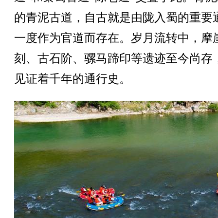
的青泥古道，自古就是由陇入蜀的重要
一度作为官道而存在。岁月流转中，摩
刻、古石阶、骡马蹄印等遗迹至今尚存
见证着千年的通行史。