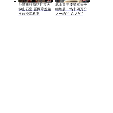
台湾旅行商访甘肃天
武山青年漆星杰捐干
梯山石窟 觅两岸丝路
细胞赴一场十四万分
文旅交流机遇
之一的“生命之约”