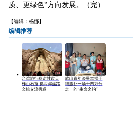
质、更绿色”方向发展。（完）
【编辑：杨娜】
编辑推荐
台湾旅行商访甘肃天
武山青年漆星杰捐干
梯山石窟 觅两岸丝路
细胞赴一场十四万分
文旅交流机遇
之一的“生命之约”