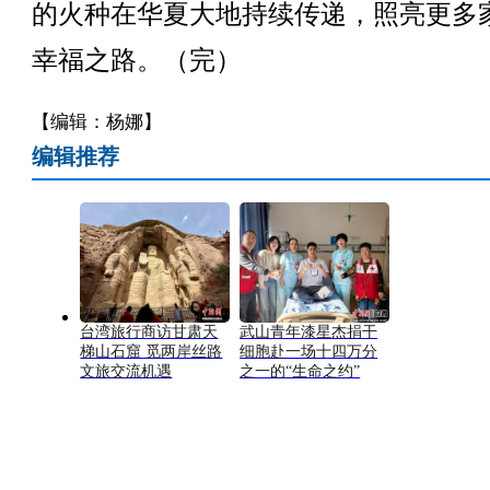
的火种在华夏大地持续传递，照亮更多
幸福之路。（完）
【编辑：杨娜】
编辑推荐
台湾旅行商访甘肃天
武山青年漆星杰捐干
梯山石窟 觅两岸丝路
细胞赴一场十四万分
文旅交流机遇
之一的“生命之约”