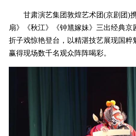
甘肃演艺集团敦煌艺术团(京剧团)
扇》《秋江》《钟馗嫁妹》三出经典京
折子戏惊艳登台，以精湛技艺展现国粹
赢得现场数千名观众阵阵喝彩。