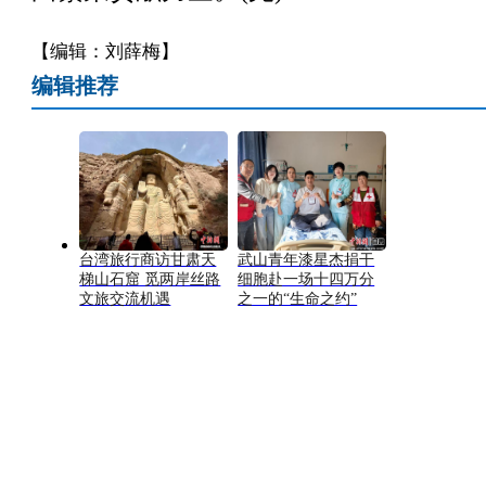
【编辑：刘薛梅】
编辑推荐
台湾旅行商访甘肃天
武山青年漆星杰捐干
梯山石窟 觅两岸丝路
细胞赴一场十四万分
文旅交流机遇
之一的“生命之约”