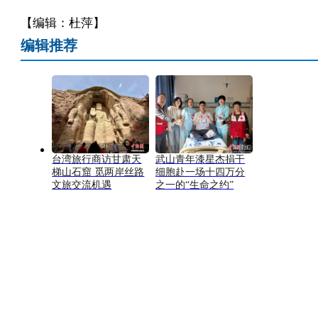
【编辑：杜萍】
编辑推荐
台湾旅行商访甘肃天
武山青年漆星杰捐干
梯山石窟 觅两岸丝路
细胞赴一场十四万分
文旅交流机遇
之一的“生命之约”