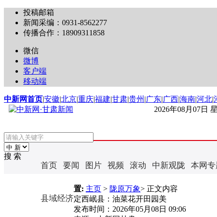
投稿邮箱
新闻采编：0931-8562277
传播合作：18909311858
微信
微博
客户端
移动端
中新网首页
|
安徽
|
北京
|
重庆
|
福建
|
甘肃
|
贵州
|
广东
|
广西
|
海南
|
河北
|
2026年08月07日
搜 索
首页
要闻
图片
视频
滚动
中新观陇
本网专
置:
主页
>
陇原万象
> 正文内容
县域经济
定西岷县：油菜花开田园美
发布时间：
2026年05月08日 09:06