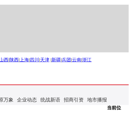
山西
|
陕西
|
上海
|
四川
|
天津
|
新疆
|
兵团
|
云南
|
浙江
原万象
企业动态
统战新语
招商引资
地市播报
当前位