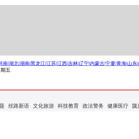
河南
|
湖北
|
湖南
|
黑龙江
|
江苏
|
江西
|
吉林
|
辽宁
|
内蒙古
|
宁夏
|
青海
|
山东
|
 星期五
题
丝路新语
文化旅游
科技教育
政法警务
健康医疗
陇