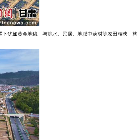
耀下犹如黄金地毯，与洮水、民居、地膜中药材等农田相映，构