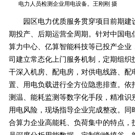
电力人员检测企业用电设备。王刚刚 摄
园区电力优质服务贯穿项目前期建
期投产、后期运营全周期。针对中国电
算力中心、亿算智能科技等已投产企业
司建立常态化上门服务机制，定期组织
干深入机房、配电房，对供电线路、配
置、用电负载进行全方位隐患排查。依
测温、能耗监测等数字化手段，精准识
用电风险，现场指导企业完成整改。同
合算力企业高能耗、负荷集中的特点，