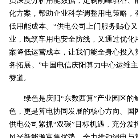
员深度分析用能数据，定制削峰填谷、
化方案，帮助企业科学调整用电策略，
低用能成本。“供电公司上门服务贴心
业，既筑牢用电安全防线，又通过优化
案降低运营成本，让我们能全身心投入
务拓展。”中国电信庆阳算力中心运维
赞道。
绿色是庆阳“东数西算”产业园区的
色，更是算电协同发展的核心方向。国
供电公司紧抓“双碳”目标机遇，充分发
风光新能源富集优势，全力推动绿电与