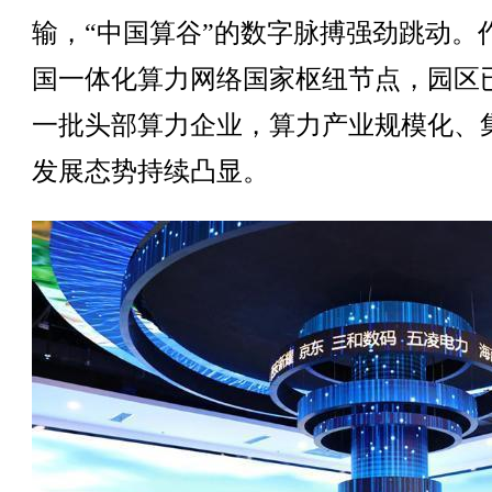
输，“中国算谷”的数字脉搏强劲跳动。
国一体化算力网络国家枢纽节点，园区
一批头部算力企业，算力产业规模化、
发展态势持续凸显。