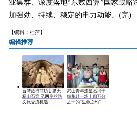
业集群、深度落地“东数西算”国家战略
加强劲、持续、稳定的电力动能。(完)
【编辑：杜萍】
编辑推荐
台湾旅行商访甘肃天
武山青年漆星杰捐干
梯山石窟 觅两岸丝路
细胞赴一场十四万分
文旅交流机遇
之一的“生命之约”