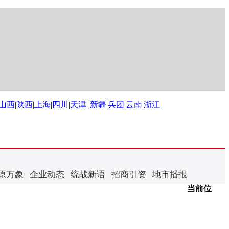
山西
|
陕西
|
上海
|
四川
|
天津
|
新疆
|
兵团
|
云南
|
浙江
原万象
企业动态
统战新语
招商引资
地市播报
当前位