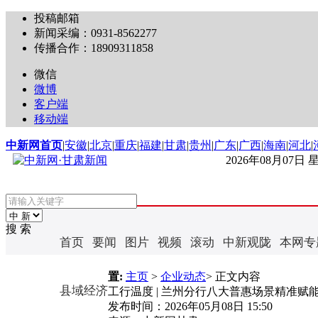
投稿邮箱
新闻采编：0931-8562277
传播合作：18909311858
微信
微博
客户端
移动端
中新网首页
|
安徽
|
北京
|
重庆
|
福建
|
甘肃
|
贵州
|
广东
|
广西
|
海南
|
河北
|
2026年08月07日
搜 索
首页
要闻
图片
视频
滚动
中新观陇
本网专
置:
主页
>
企业动态
> 正文内容
县域经济
工行温度 | 兰州分行八大普惠场景精准赋
发布时间：
2026年05月08日 15:50