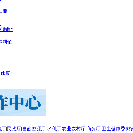
动能
？
？
奋进曲”
春耕忙
速度?
建厅
|
民政厅
|
自然资源厅
|
水利厅
|
农业农村厅
|
商务厅
|
卫生健康委
|
财