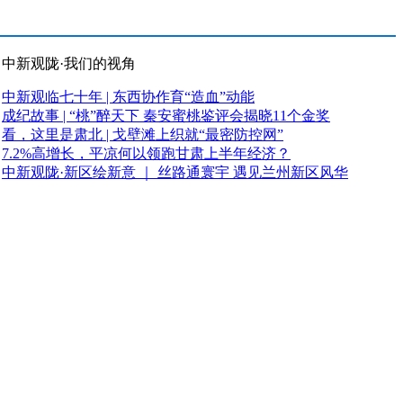
中新观陇·我们的视角
中新观临七十年 | 东西协作育“造血”动能
成纪故事 | “桃”醉天下 秦安蜜桃鉴评会揭晓11个金奖
看，这里是肃北 | 戈壁滩上织就“最密防控网”
7.2%高增长，平凉何以领跑甘肃上半年经济？
中新观陇·新区绘新意 ｜ 丝路通寰宇 遇见兰州新区风华