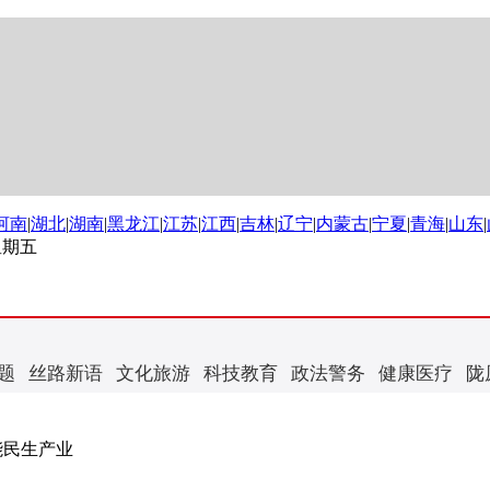
河南
|
湖北
|
湖南
|
黑龙江
|
江苏
|
江西
|
吉林
|
辽宁
|
内蒙古
|
宁夏
|
青海
|
山东
|
 星期五
题
丝路新语
文化旅游
科技教育
政法警务
健康医疗
陇
能民生产业