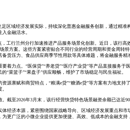
行立足区域经济发展实际，持续深化普惠金融服务创新，通过精准
注入金融活水。
兰州分行加速推进产品服务场景化创新。近日，该行高效落地了包括
普惠融资场景方案。这些方案紧密贴合不同行业的经营周期和资金周
店备货压力、食品供应商季节性用款等具体难题，将金融服务精
着力点。“医保贷”“养老贷”“医疗产业贷”等产品直接服务于
居民的“菜篮子”“果盘子”供应顺畅，维护了市场稳定与民生福祉。
源禀赋和商贸特点，“粮满e贷”“糖酒e贷”等方案有力地支持
度。
至2026年3月末，该行经营快贷特色场景融资余额已达近90
体经济本源，紧密围绕国家战略导向、区域经济发展重点和市场
，为更广泛的小微企业提供更加便捷、高效、低成本的金融支持，