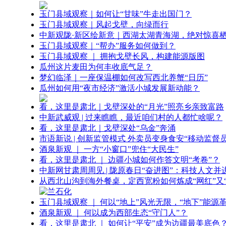
玉门县域观察｜如何让“甘味”牛走出国门？
玉门县域观察｜风起戈壁，向绿而行
中新观陇·新区绘新意｜西湖太湖青海湖，绝对惊喜
玉门县域观察｜“帮办”服务如何做到？
玉门县域观察 ｜ 拥抱戈壁长风，构建能源版图
瓜州这片麦田为何丰收底气足？
梦幻临泽｜一座保温棚如何改写西北养蟹“日历”
瓜州如何用“夜市经济”激活小城发展新动能？
看，这里是肃北｜戈壁深处的“月光”照亮乡亲致富路
中新武威观 | 过来瞧瞧，最近咱们村的人都忙啥呢？
看，这里是肃北｜戈壁深处“乌金”奔涌
市语新说 | 创新监管模式 外卖员变身食安“移动监督员
酒泉新观 ｜ 一方“小窗口”兜住“大民生”
看，这里是肃北 ｜ 边疆小城如何作答文明“考卷”？
中新网甘肃周周见 | 陇原春日“奋进图”：科技人文并
从西北山沟到海外餐桌，定西宽粉如何炼成“网红”又“
玉门县域观察 ｜ 何以“地上”风光无限，“地下”能源
酒泉新观 ｜ 何以成为西部生态“守门人”？
看，这里是肃北 ｜ 如何让“平安”成为边疆最美底色