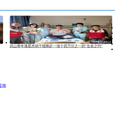
武山青年漆星杰捐干细胞赴一场十四万分之一的“生命之约”
霞湖