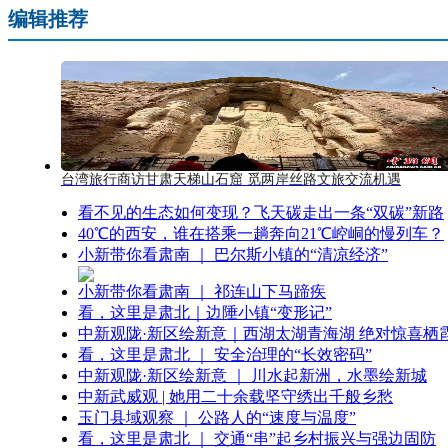
编辑推荐
台湾旅行商访甘肃天梯山石窟 觅两岸丝路文旅交流机遇
看不见的生态如何变现？飞天碳走出一条“双碳”新路
40℃的西安，谁在搭乘一趟奔向21℃崆峒的慢列车？
小新带你看肃南 ｜ 巴尔斯小镇的“清凉经济”
小新带你看肃南 ｜ 祁连山下马蹄疾
看，这里是肃北｜边陲小镇“变形记”
中新观陇·新区绘新意｜西湖太湖青海湖 绝对惊喜栖
看，这里是肃北 ｜ 安全治理的“长效密码”
中新观陇·新区绘新意 ｜ 川水起新洲，水墨绘新城
中新武威观 | 她用二十余载坚守绣出千般乡愁
玉门县域观察 ｜ 公路人的“速度与温度”
看，这里是肃北 ｜ 交通“串”起乡村振兴与强边固防