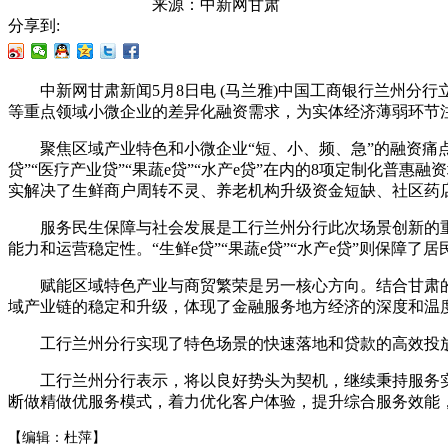
来源：
中新网甘肃
分享到:
中新网甘肃新闻5月8日电 (马兰雅)中国工商银行兰州分
等重点领域小微企业的差异化融资需求，为实体经济薄弱环节
聚焦区域产业特色和小微企业“短、小、频、急”的融资痛点，工行
贷”“医疗产业贷”“果蔬e贷”“水产e贷”在内的8项定制化
实解决了生鲜商户周转不灵、养老机构升级资金短缺、社区药
服务民生保障与社会发展是工行兰州分行此次场景创新的重要
能力和运营稳定性。“生鲜e贷”“果蔬e贷”“水产e贷”则保障了
赋能区域特色产业与商贸繁荣是另一核心方向。结合甘肃的资
域产业链的稳定和升级，体现了金融服务地方经济的深度和温
工行兰州分行实现了特色场景的快速落地和贷款的高效投放。截
工行兰州分行表示，将以良好势头为契机，继续秉持服务实
断做精做优服务模式，着力优化客户体验，提升综合服务效能
【编辑：杜萍】