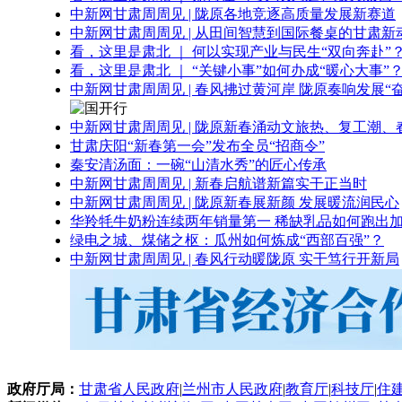
中新网甘肃周周见 | 陇原各地竞逐高质量发展新赛道
中新网甘肃周周见 | 从田间智慧到国际餐桌的甘肃新
看，这里是肃北 ｜ 何以实现产业与民生“双向奔赴”
看，这里是肃北 ｜ “关键小事”如何办成“暖心大事”
中新网甘肃周周见 | 春风拂过黄河岸 陇原奏响发展“
中新网甘肃周周见 | 陇原新春涌动文旅热、复工潮、
甘肃庆阳“新春第一会”发布全员“招商令”
秦安清汤面：一碗“山清水秀”的匠心传承
中新网甘肃周周见 | 新春启航谱新篇实干正当时
中新网甘肃周周见 | 陇原新春展新颜 发展暖流润民心
华羚牦牛奶粉连续两年销量第一 稀缺乳品如何跑出加
绿电之城、煤储之枢：瓜州如何炼成“西部百强”？
中新网甘肃周周见 | 春风行动暖陇原 实干笃行开新局
政府厅局：
甘肃省人民政府
|
兰州市人民政府
|
教育厅
|
科技厅
|
住