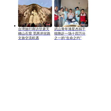
台湾旅行商访甘肃天
武山青年漆星杰捐干
梯山石窟 觅两岸丝路
细胞赴一场十四万分
文旅交流机遇
之一的“生命之约”