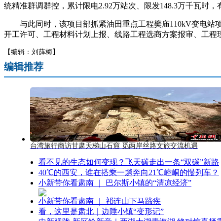
统精准群调群控，累计限电2.92万站次、限发148.3万千瓦时
与此同时，该项目部抓紧油田重点工程樊庙110kV变电站
开工许可、工程材料计划上报、线路工程选商方案报审、工程现
【编辑：刘薛梅】
编辑推荐
台湾旅行商访甘肃天梯山石窟 觅两岸丝路文旅交流机遇
看不见的生态如何变现？飞天碳走出一条“双碳”新路
40℃的西安，谁在搭乘一趟奔向21℃崆峒的慢列车？
小新带你看肃南 ｜ 巴尔斯小镇的“清凉经济”
小新带你看肃南 ｜ 祁连山下马蹄疾
看，这里是肃北｜边陲小镇“变形记”