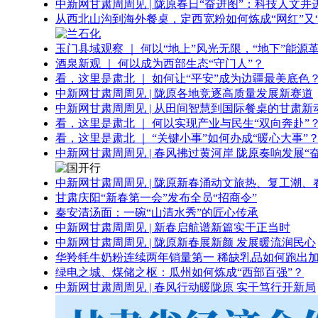
中新网甘肃周周见 | 陇原春日“奋进图”：科技人文并
从西北山沟到海外餐桌，定西宽粉如何炼成“网红”又“
玉门县域观察 ｜ 何以“地上”风光无限，“地下”能源
酒泉新观 ｜ 何以成为西部生态“守门人”？
看，这里是肃北 ｜ 如何让“平安”成为边疆最美底色
中新网甘肃周周见 | 陇原各地竞逐高质量发展新赛道
中新网甘肃周周见 | 从田间智慧到国际餐桌的甘肃新
看，这里是肃北 ｜ 何以实现产业与民生“双向奔赴”
看，这里是肃北 ｜ “关键小事”如何办成“暖心大事”
中新网甘肃周周见 | 春风拂过黄河岸 陇原奏响发展“
中新网甘肃周周见 | 陇原新春涌动文旅热、复工潮、
甘肃庆阳“新春第一会”发布全员“招商令”
秦安清汤面：一碗“山清水秀”的匠心传承
中新网甘肃周周见 | 新春启航谱新篇实干正当时
中新网甘肃周周见 | 陇原新春展新颜 发展暖流润民心
华羚牦牛奶粉连续两年销量第一 稀缺乳品如何跑出加
绿电之城、煤储之枢：瓜州如何炼成“西部百强”？
中新网甘肃周周见 | 春风行动暖陇原 实干笃行开新局