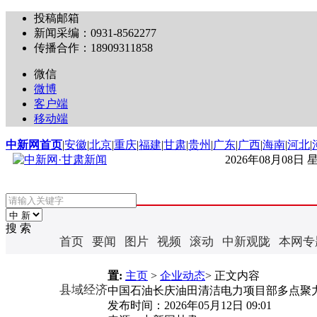
投稿邮箱
新闻采编：0931-8562277
传播合作：18909311858
微信
微博
客户端
移动端
中新网首页
|
安徽
|
北京
|
重庆
|
福建
|
甘肃
|
贵州
|
广东
|
广西
|
海南
|
河北
|
2026年08月08日
搜 索
首页
要闻
图片
视频
滚动
中新观陇
本网专
置:
主页
>
企业动态
> 正文内容
县域经济
中国石油长庆油田清洁电力项目部多点聚
发布时间：
2026年05月12日 09:01