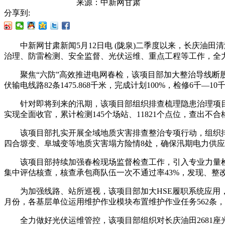
来源：
中新网甘肃
分享到:
中新网甘肃新闻5月12日电 (陇泉)二季度以来，长庆油田清
治理、防雷检测、安全监督、光伏运维、重点工程等工作，全
聚焦“六防”高效推进电网春检，该项目部加大整治导线断股、超标档
伏输电线路82条1475.868千米，完成计划100%，检修6千—10千伏
针对即将到来的汛期，该项目部组织排查梳理隐患治理项目108
实现全面收官，累计检测145个场站、11821个点位，查出不
该项目部扎实开展全域地质灾害排查整治专项行动，组织排查
四合塬变、阜城变等地质灾害塌方险情8处，确保汛期电力供
该项目部持续加强春检现场监督检查工作，引入专业力量检查生
集中评估核查，核查承包商队伍一次不通过率43%，发现、整改
为加强线路、站所巡视，该项目部加大HSE履职系统应用，组织
月份，各基层单位运用维护作业模块布置维护作业任务562条，
全力做好光伏运维管控，该项目部组织对长庆油田2681座光伏电站