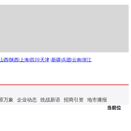
山西
|
陕西
|
上海
|
四川
|
天津
|
新疆
|
兵团
|
云南
|
浙江
原万象
企业动态
统战新语
招商引资
地市播报
当前位