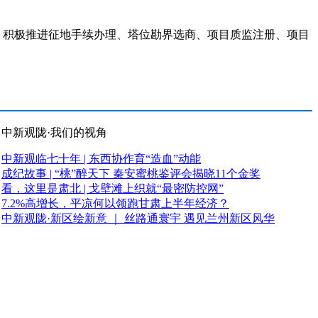
，积极推进征地手续办理、塔位勘界选商、项目质监注册、项目
中新观陇·我们的视角
中新观临七十年 | 东西协作育“造血”动能
成纪故事 | “桃”醉天下 秦安蜜桃鉴评会揭晓11个金奖
看，这里是肃北 | 戈壁滩上织就“最密防控网”
7.2%高增长，平凉何以领跑甘肃上半年经济？
中新观陇·新区绘新意 ｜ 丝路通寰宇 遇见兰州新区风华