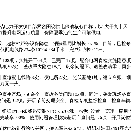
洁电力开发项目部紧密围绕供电保油核心目标，以“大干九十天，
力提升电网运行质量，保障夏季油气生产可靠供电。
距等设备隐患，消缺量同比增长16.1%。目前，已检修变电所10
配电线路234条10564.234千米，完成计划99.15%。
项，实施开工63项，已完工45项。配合电网春检实施隐患项目
合格项202处，整改重大隐患18项，剩余问题正加速整改清零，同
输配电线路66处、变电所27处、光伏基地1处，建立台账、
应万无一失。
产场点50余个，查改各类问题102项。同时，采取现场核查
问题102项。开展节前交通安全、春检专项监督检查，检查车辆30
对854条线路安装NFC卡6702张，按照“设置—管理—应
完成率100%；使用问题管理模块基层自查问题176项，开展岗
进行验收并网，接入率达92.67%。组织对油田2491座光伏电站