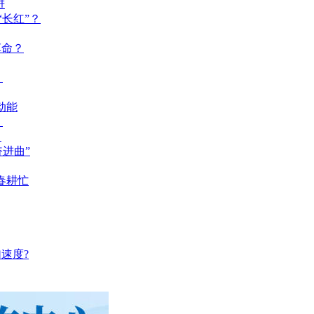
进
长红”？
革命？
？
动能
？
？
奋进曲”
春耕忙
速度?