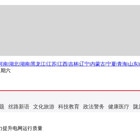
河南
|
湖北
|
湖南
|
黑龙江
|
江苏
|
江西
|
吉林
|
辽宁
|
内蒙古
|
宁夏
|
青海
|
山东
|
 星期六
题
丝路新语
文化旅游
科技教育
政法警务
健康医疗
陇
力提升电网运行质量