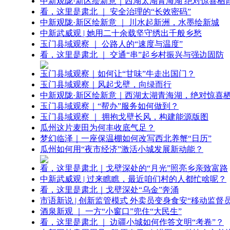
中新观陇·新区绘新意｜西湖太湖青海湖 绝对惊喜栖
看，这里是肃北 ｜ 安全治理的“长效密码”
中新观陇·新区绘新意 ｜ 川水起新洲，水墨绘新城
中新武威观 | 她用二十余载坚守绣出千般乡愁
玉门县域观察 ｜ 公路人的“速度与温度”
看，这里是肃北 ｜ 交通“串”起乡村振兴与强边固防
玉门县域观察｜如何让“甘味”牛走出国门？
玉门县域观察｜风起戈壁，向绿而行
中新观陇·新区绘新意｜西湖太湖青海湖，绝对惊喜
玉门县域观察｜“帮办”服务如何做到？
玉门县域观察 ｜ 拥抱戈壁长风，构建能源版图
瓜州这片麦田为何丰收底气足？
梦幻临泽｜一座保温棚如何改写西北养蟹“日历”
瓜州如何用“夜市经济”激活小城发展新动能？
看，这里是肃北｜戈壁深处的“月光”照亮乡亲致富路
中新武威观 | 过来瞧瞧，最近咱们村的人都忙啥呢？
看，这里是肃北｜戈壁深处“乌金”奔涌
市语新说 | 创新监管模式 外卖员变身食安“移动监督员
酒泉新观 ｜ 一方“小窗口”兜住“大民生”
看，这里是肃北 ｜ 边疆小城如何作答文明“考卷”？