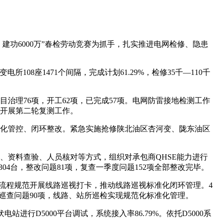
建功6000万”春检劳动竞赛为抓手，扎实推进电网检修、隐患
8座1471个间隔，完成计划61.29%，检修35千—110千
治理76项，开工62项，已完成57项。电网防雷接地检测工作
步开展第二轮复测工作。
细化管控、闭环整改。紧急实施抢修陕北油区杏河变、陇东油区
、资料查验、人员核对等方式，组织对承包商QHSE能力进行
4台，整改问题81项，复查一季度问题152项全部整改完毕。
用”流程规范开展线路巡视打卡，推动线路巡视标准化闭环管理。4
位巡查问题90项，线路、站所巡检实现规范化标准化管理。
进行D5000平台调试，系统接入率86.79%。依托D5000系