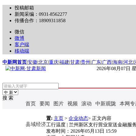
投稿邮箱
新闻采编：0931-8562277
传播合作：18909311858
微信
微博
客户端
移动端
中新网首页
|
安徽
|
北京
|
重庆
|
福建
|
甘肃
|
贵州
|
广东
|
广西
|
海南
|
河北
|
2026年08月07日
搜 索
首页
要闻
图片
视频
滚动
中新观陇
本网专
置:
主页
>
企业动态
> 正文内容
县域经济
工行温度 | 兰州新区支行营业室送金融服
发布时间：
2026年05月13日 15:59