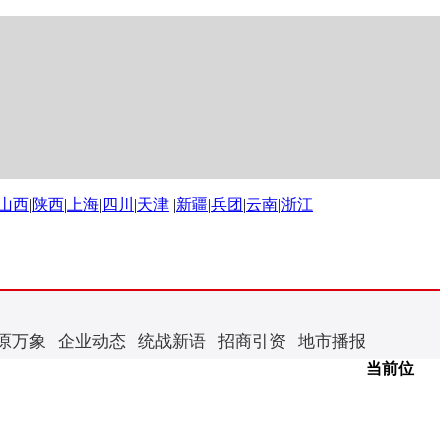
山西
|
陕西
|
上海
|
四川
|
天津
|
新疆
|
兵团
|
云南
|
浙江
原万象
企业动态
统战新语
招商引资
地市播报
当前位