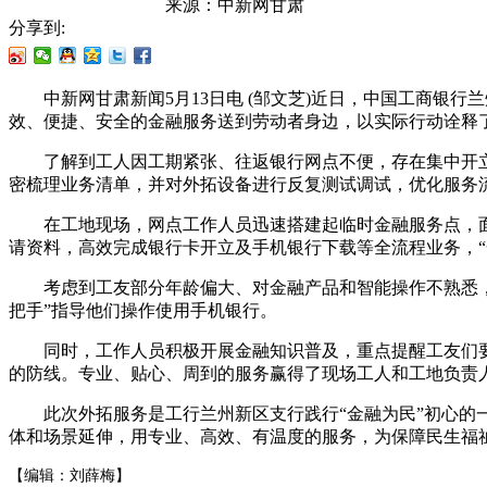
来源：
中新网甘肃
分享到:
中新网甘肃新闻5月13日电 (邹文芝)近日，中国工商银行
效、便捷、安全的金融服务送到劳动者身边，以实际行动诠释
了解到工人因工期紧张、往返银行网点不便，存在集中开立
密梳理业务清单，并对外拓设备进行反复测试调试，优化服务
在工地现场，网点工作人员迅速搭建起临时金融服务点，面
请资料，高效完成银行卡开立及手机银行下载等全流程业务，“
考虑到工友部分年龄偏大、对金融产品和智能操作不熟悉，工
把手”指导他们操作使用手机银行。
同时，工作人员积极开展金融知识普及，重点提醒工友们要妥
的防线。专业、贴心、周到的服务赢得了现场工人和工地负责
此次外拓服务是工行兰州新区支行践行“金融为民”初心的一
体和场景延伸，用专业、高效、有温度的服务，为保障民生福祉
【编辑：刘薛梅】