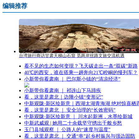
编辑推荐
台湾旅行商访甘肃天梯山石窟 觅两岸丝路文旅交流机遇
看不见的生态如何变现？飞天碳走出一条“双碳”新路
40℃的西安，谁在搭乘一趟奔向21℃崆峒的慢列车？
小新带你看肃南 ｜ 巴尔斯小镇的“清凉经济”
小新带你看肃南 ｜ 祁连山下马蹄疾
看，这里是肃北｜边陲小镇“变形记”
中新观陇·新区绘新意｜西湖太湖青海湖 绝对惊喜栖
看，这里是肃北 ｜ 安全治理的“长效密码”
中新观陇·新区绘新意 ｜ 川水起新洲，水墨绘新城
中新武威观 | 她用二十余载坚守绣出千般乡愁
玉门县域观察 ｜ 公路人的“速度与温度”
看，这里是肃北 ｜ 交通“串”起乡村振兴与强边固防