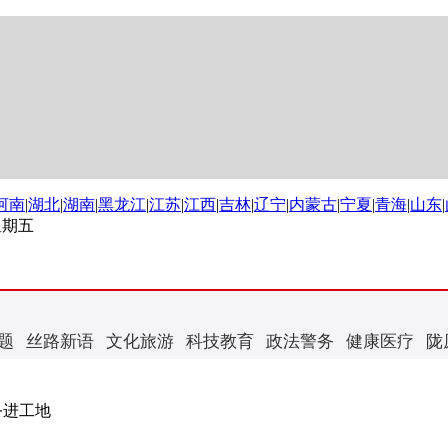
河南
|
湖北
|
湖南
|
黑龙江
|
江苏
|
江西
|
吉林
|
辽宁
|
内蒙古
|
宁夏
|
青海
|
山东
|
 星期五
题
丝路新语
文化旅游
科技教育
政法警务
健康医疗
陇
务进工地