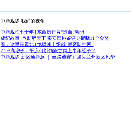
中新观陇·我们的视角
中新观临七十年 | 东西协作育“造血”动能
成纪故事 | “桃”醉天下 秦安蜜桃鉴评会揭晓11个金奖
看，这里是肃北 | 戈壁滩上织就“最密防控网”
7.2%高增长，平凉何以领跑甘肃上半年经济？
中新观陇·新区绘新意 ｜ 丝路通寰宇 遇见兰州新区风华