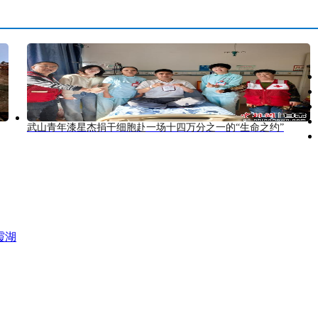
武山青年漆星杰捐干细胞赴一场十四万分之一的“生命之约”
霞湖