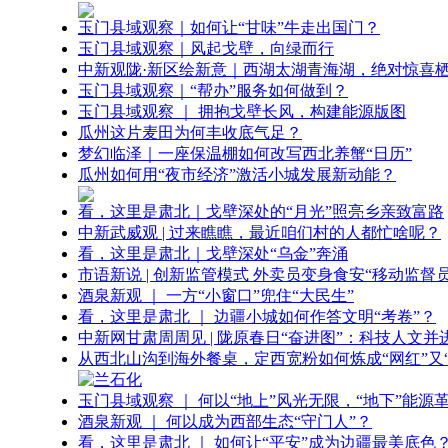
玉门县域观察｜如何让“甘味”牛走出国门？
玉门县域观察｜风起戈壁，向绿而行
中新观陇·新区绘新意｜西湖太湖青海湖，绝对惊喜
玉门县域观察｜“帮办”服务如何做到？
玉门县域观察 ｜ 拥抱戈壁长风，构建能源版图
瓜州这片麦田为何丰收底气足？
梦幻临泽｜一座保温棚如何改写西北养蟹“日历”
瓜州如何用“夜市经济”激活小城发展新动能？
看，这里是肃北｜戈壁深处的“月光”照亮乡亲致富路
中新武威观 | 过来瞧瞧，最近咱们村的人都忙啥呢？
看，这里是肃北｜戈壁深处“乌金”奔涌
市语新说 | 创新监管模式 外卖员变身食安“移动监督员
酒泉新观 ｜ 一方“小窗口”兜住“大民生”
看，这里是肃北 ｜ 边疆小城如何作答文明“考卷”？
中新网甘肃周周见 | 陇原春日“奋进图”：科技人文并
从西北山沟到海外餐桌，定西宽粉如何炼成“网红”又“
玉门县域观察 ｜ 何以“地上”风光无限，“地下”能源
酒泉新观 ｜ 何以成为西部生态“守门人”？
看，这里是肃北 ｜ 如何让“平安”成为边疆最美底色