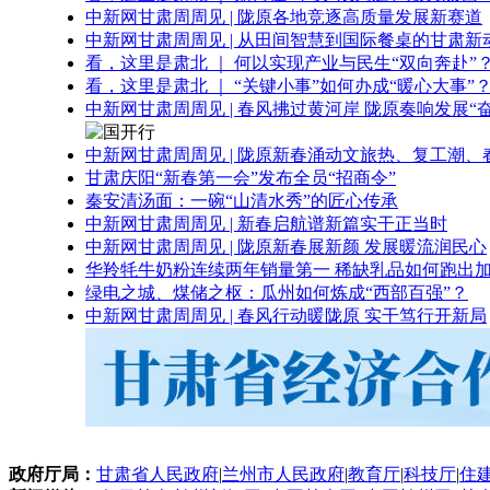
中新网甘肃周周见 | 陇原各地竞逐高质量发展新赛道
中新网甘肃周周见 | 从田间智慧到国际餐桌的甘肃新
看，这里是肃北 ｜ 何以实现产业与民生“双向奔赴”
看，这里是肃北 ｜ “关键小事”如何办成“暖心大事”
中新网甘肃周周见 | 春风拂过黄河岸 陇原奏响发展“
中新网甘肃周周见 | 陇原新春涌动文旅热、复工潮、
甘肃庆阳“新春第一会”发布全员“招商令”
秦安清汤面：一碗“山清水秀”的匠心传承
中新网甘肃周周见 | 新春启航谱新篇实干正当时
中新网甘肃周周见 | 陇原新春展新颜 发展暖流润民心
华羚牦牛奶粉连续两年销量第一 稀缺乳品如何跑出加
绿电之城、煤储之枢：瓜州如何炼成“西部百强”？
中新网甘肃周周见 | 春风行动暖陇原 实干笃行开新局
政府厅局：
甘肃省人民政府
|
兰州市人民政府
|
教育厅
|
科技厅
|
住