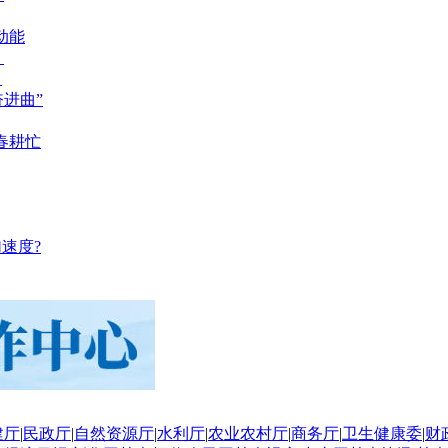
动能
？
？
奋进曲”
春耕忙
速度?
建厅
|
民政厅
|
自然资源厅
|
水利厅
|
农业农村厅
|
商务厅
|
卫生健康委
|
财