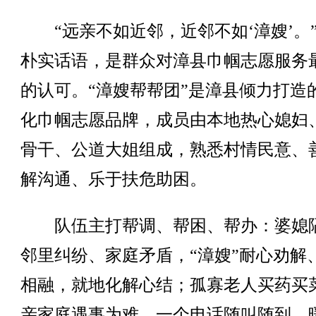
“远亲不如近邻，近邻不如‘漳嫂’。
朴实话语，是群众对漳县巾帼志愿服务
的认可。“漳嫂帮帮团”是漳县倾力打造
化巾帼志愿品牌，成员由本地热心媳妇
骨干、公道大姐组成，熟悉村情民意、
解沟通、乐于扶危助困。
队伍主打帮调、帮困、帮办：婆媳
邻里纠纷、家庭矛盾，“漳嫂”耐心劝解
相融，就地化解心结；孤寡老人买药买
亲家庭遇事为难，一个电话随叫随到、