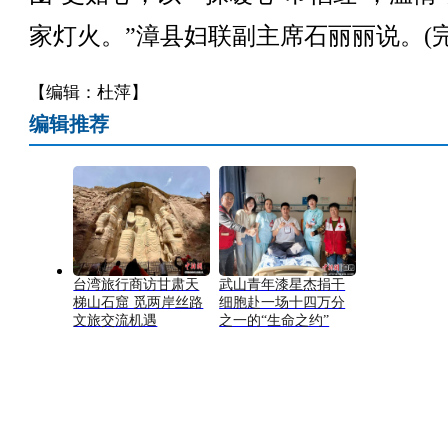
家灯火。”漳县妇联副主席石丽丽说。(完
【编辑：杜萍】
编辑推荐
台湾旅行商访甘肃天
武山青年漆星杰捐干
梯山石窟 觅两岸丝路
细胞赴一场十四万分
文旅交流机遇
之一的“生命之约”