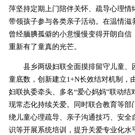
萍坚持定期上门陪伴关怀、疏导心理情
带领孩子参与各类亲子活动。在温情滋
曾经腼腆孤僻的小意慢慢变得开朗自信
重新有了童真的光芒。
县乡两级妇联全面摸排留守儿童、
童底数，创新建立1+N长效结对机制，由
妇联执委牵头、多名“爱心妈妈”联动结
现常态化持续关爱。同时联合教育等部
绕儿童心理疏导、亲子沟通技巧、安全
识等开展系统培训，提升关爱专业化水