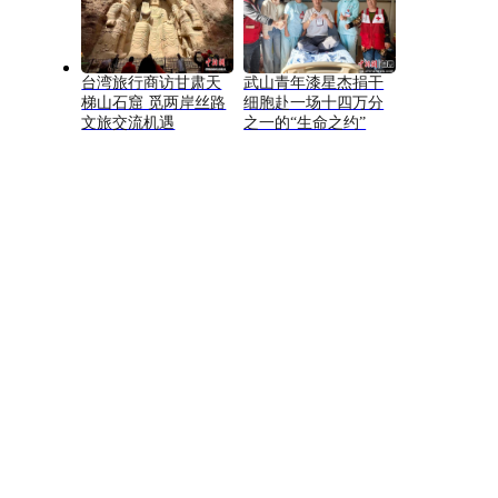
台湾旅行商访甘肃天
武山青年漆星杰捐干
梯山石窟 觅两岸丝路
细胞赴一场十四万分
文旅交流机遇
之一的“生命之约”