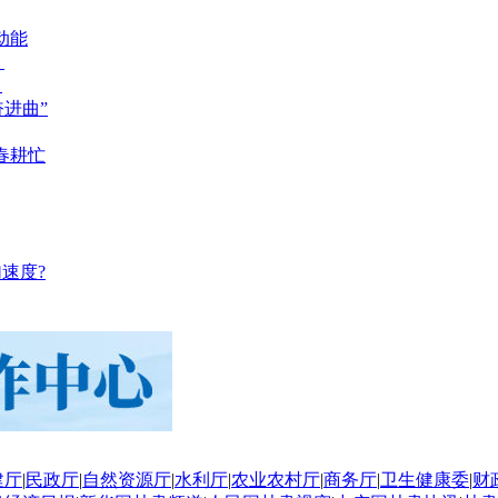
动能
？
？
奋进曲”
春耕忙
速度?
建厅
|
民政厅
|
自然资源厅
|
水利厅
|
农业农村厅
|
商务厅
|
卫生健康委
|
财