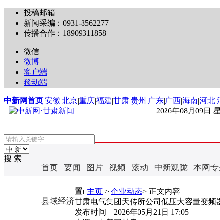
投稿邮箱
新闻采编：0931-8562277
传播合作：18909311858
微信
微博
客户端
移动端
中新网首页
|
安徽
|
北京
|
重庆
|
福建
|
甘肃
|
贵州
|
广东
|
广西
|
海南
|
河北
|
2026年08月09日
搜 索
首页
要闻
图片
视频
滚动
中新观陇
本网专
置:
主页
>
企业动态
> 正文内容
县域经济
甘肃电气集团天传所公司低压大容量变频
发布时间：
2026年05月21日 17:05