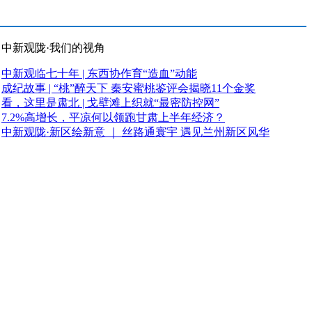
中新观陇·我们的视角
中新观临七十年 | 东西协作育“造血”动能
成纪故事 | “桃”醉天下 秦安蜜桃鉴评会揭晓11个金奖
看，这里是肃北 | 戈壁滩上织就“最密防控网”
7.2%高增长，平凉何以领跑甘肃上半年经济？
中新观陇·新区绘新意 ｜ 丝路通寰宇 遇见兰州新区风华