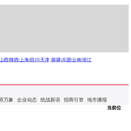
山西
|
陕西
|
上海
|
四川
|
天津
|
新疆
|
兵团
|
云南
|
浙江
原万象
企业动态
统战新语
招商引资
地市播报
当前位