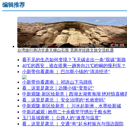
编辑推荐
台湾旅行商访甘肃天梯山石窟 觅两岸丝路文旅交流机遇
看不见的生态如何变现？飞天碳走出一条“双碳”新路
40℃的西安，谁在搭乘一趟奔向21℃崆峒的慢列车？
小新带你看肃南 ｜ 巴尔斯小镇的“清凉经济”
小新带你看肃南 ｜ 祁连山下马蹄疾
看，这里是肃北｜边陲小镇“变形记”
中新观陇·新区绘新意｜西湖太湖青海湖 绝对惊喜栖
看，这里是肃北 ｜ 安全治理的“长效密码”
中新观陇·新区绘新意 ｜ 川水起新洲，水墨绘新城
中新武威观 | 她用二十余载坚守绣出千般乡愁
玉门县域观察 ｜ 公路人的“速度与温度”
看，这里是肃北 ｜ 交通“串”起乡村振兴与强边固防