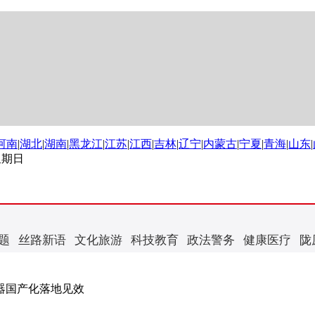
河南
|
湖北
|
湖南
|
黑龙江
|
江苏
|
江西
|
吉林
|
辽宁
|
内蒙古
|
宁夏
|
青海
|
山东
|
 星期日
题
丝路新语
文化旅游
科技教育
政法警务
健康医疗
陇
器国产化落地见效