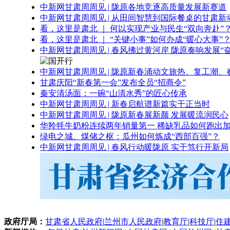
中新网甘肃周周见 | 陇原各地竞逐高质量发展新赛道
中新网甘肃周周见 | 从田间智慧到国际餐桌的甘肃新
看，这里是肃北 ｜ 何以实现产业与民生“双向奔赴”
看，这里是肃北 ｜ “关键小事”如何办成“暖心大事”
中新网甘肃周周见 | 春风拂过黄河岸 陇原奏响发展“
中新网甘肃周周见 | 陇原新春涌动文旅热、复工潮、
甘肃庆阳“新春第一会”发布全员“招商令”
秦安清汤面：一碗“山清水秀”的匠心传承
中新网甘肃周周见 | 新春启航谱新篇实干正当时
中新网甘肃周周见 | 陇原新春展新颜 发展暖流润民心
华羚牦牛奶粉连续两年销量第一 稀缺乳品如何跑出加
绿电之城、煤储之枢：瓜州如何炼成“西部百强”？
中新网甘肃周周见 | 春风行动暖陇原 实干笃行开新局
政府厅局：
甘肃省人民政府
|
兰州市人民政府
|
教育厅
|
科技厅
|
住