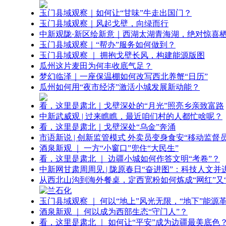
玉门县域观察｜如何让“甘味”牛走出国门？
玉门县域观察｜风起戈壁，向绿而行
中新观陇·新区绘新意｜西湖太湖青海湖，绝对惊喜
玉门县域观察｜“帮办”服务如何做到？
玉门县域观察 ｜ 拥抱戈壁长风，构建能源版图
瓜州这片麦田为何丰收底气足？
梦幻临泽｜一座保温棚如何改写西北养蟹“日历”
瓜州如何用“夜市经济”激活小城发展新动能？
看，这里是肃北｜戈壁深处的“月光”照亮乡亲致富路
中新武威观 | 过来瞧瞧，最近咱们村的人都忙啥呢？
看，这里是肃北｜戈壁深处“乌金”奔涌
市语新说 | 创新监管模式 外卖员变身食安“移动监督员
酒泉新观 ｜ 一方“小窗口”兜住“大民生”
看，这里是肃北 ｜ 边疆小城如何作答文明“考卷”？
中新网甘肃周周见 | 陇原春日“奋进图”：科技人文并
从西北山沟到海外餐桌，定西宽粉如何炼成“网红”又“
玉门县域观察 ｜ 何以“地上”风光无限，“地下”能源
酒泉新观 ｜ 何以成为西部生态“守门人”？
看，这里是肃北 ｜ 如何让“平安”成为边疆最美底色