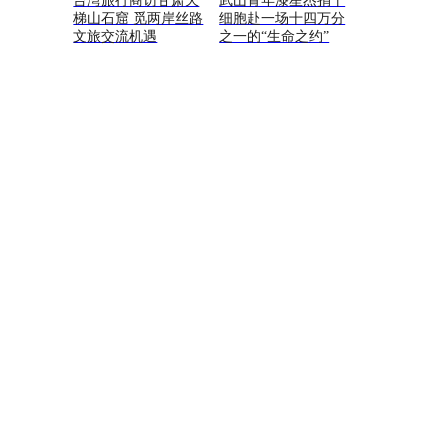
台湾旅行商访甘肃天
武山青年漆星杰捐干
梯山石窟 觅两岸丝路
细胞赴一场十四万分
文旅交流机遇
之一的“生命之约”