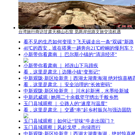
台湾旅行商访甘肃天梯山石窟 觅两岸丝路文旅交流机遇
看不见的生态如何变现？飞天碳走出一条“双碳”新路
40℃的西安，谁在搭乘一趟奔向21℃崆峒的慢列车？
小新带你看肃南 ｜ 巴尔斯小镇的“清凉经济”
小新带你看肃南 ｜ 祁连山下马蹄疾
看，这里是肃北｜边陲小镇“变形记”
中新观陇·新区绘新意｜西湖太湖青海湖 绝对惊喜栖
看，这里是肃北 ｜ 安全治理的“长效密码”
中新观陇·新区绘新意 ｜ 川水起新洲，水墨绘新城
中新武威观 | 她用二十余载坚守绣出千般乡愁
玉门县域观察 ｜ 公路人的“速度与温度”
看，这里是肃北 ｜ 交通“串”起乡村振兴与强边固防
玉门县域观察｜如何让“甘味”牛走出国门？
玉门县域观察｜风起戈壁，向绿而行
中新观陇·新区绘新意｜西湖太湖青海湖，绝对惊喜