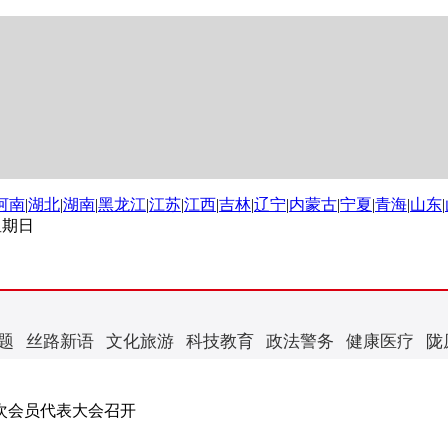
河南
|
湖北
|
湖南
|
黑龙江
|
江苏
|
江西
|
吉林
|
辽宁
|
内蒙古
|
宁夏
|
青海
|
山东
|
 星期日
题
丝路新语
文化旅游
科技教育
政法警务
健康医疗
陇
次会员代表大会召开