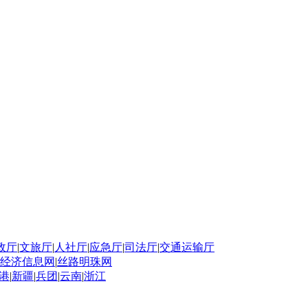
政厅
|
文旅厅
|
人社厅
|
应急厅
|
司法厅
|
交通运输厅
经济信息网
|
丝路明珠网
港
|
新疆
|
兵团
|
云南
|
浙江