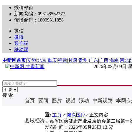
投稿邮箱
新闻采编：0931-8562277
传播合作：18909311858
微信
微博
客户端
移动端
中新网首页
|
安徽
|
北京
|
重庆
|
福建
|
甘肃
|
贵州
|
广东
|
广西
|
海南
|
河北
|
2026年08月09日
搜 索
首页
要闻
图片
视频
滚动
中新观陇
本网专
置:
主页
>
健康医疗
> 正文内容
县域经济
甘肃省医药健康产业发展协会第二届第一
发布时间：
2026年05月25日 13:57