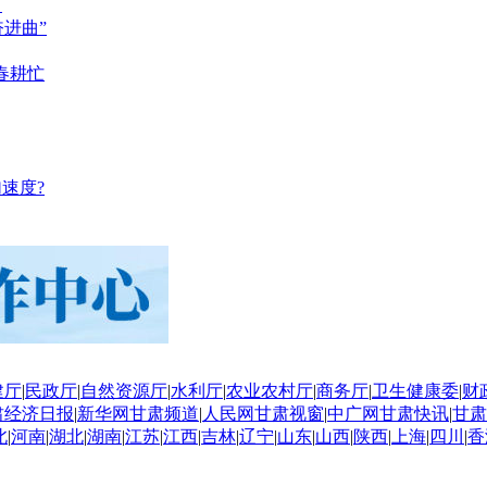
？
奋进曲”
春耕忙
速度?
建厅
|
民政厅
|
自然资源厅
|
水利厅
|
农业农村厅
|
商务厅
|
卫生健康委
|
财
肃经济日报
|
新华网甘肃频道
|
人民网甘肃视窗
|
中广网甘肃快讯
|
甘肃
北
|
河南
|
湖北
|
湖南
|
江苏
|
江西
|
吉林
|
辽宁
|
山东
|
山西
|
陕西
|
上海
|
四川
|
香