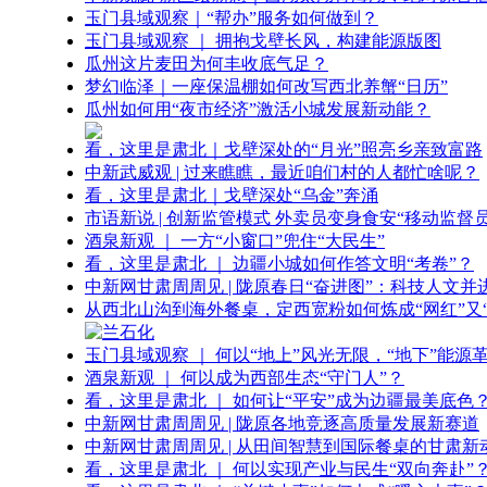
玉门县域观察｜“帮办”服务如何做到？
玉门县域观察 ｜ 拥抱戈壁长风，构建能源版图
瓜州这片麦田为何丰收底气足？
梦幻临泽｜一座保温棚如何改写西北养蟹“日历”
瓜州如何用“夜市经济”激活小城发展新动能？
看，这里是肃北｜戈壁深处的“月光”照亮乡亲致富路
中新武威观 | 过来瞧瞧，最近咱们村的人都忙啥呢？
看，这里是肃北｜戈壁深处“乌金”奔涌
市语新说 | 创新监管模式 外卖员变身食安“移动监督员
酒泉新观 ｜ 一方“小窗口”兜住“大民生”
看，这里是肃北 ｜ 边疆小城如何作答文明“考卷”？
中新网甘肃周周见 | 陇原春日“奋进图”：科技人文并
从西北山沟到海外餐桌，定西宽粉如何炼成“网红”又“
玉门县域观察 ｜ 何以“地上”风光无限，“地下”能源
酒泉新观 ｜ 何以成为西部生态“守门人”？
看，这里是肃北 ｜ 如何让“平安”成为边疆最美底色
中新网甘肃周周见 | 陇原各地竞逐高质量发展新赛道
中新网甘肃周周见 | 从田间智慧到国际餐桌的甘肃新
看，这里是肃北 ｜ 何以实现产业与民生“双向奔赴”