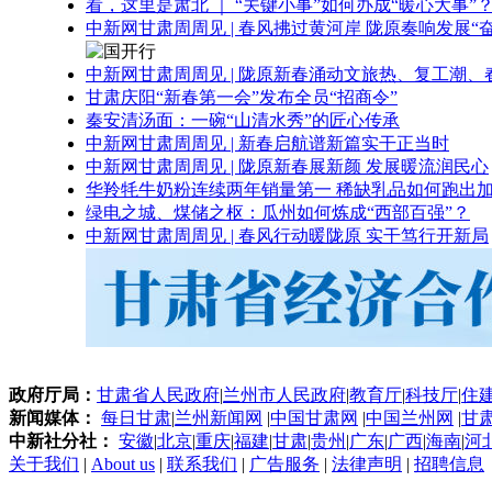
看，这里是肃北 ｜ “关键小事”如何办成“暖心大事”
中新网甘肃周周见 | 春风拂过黄河岸 陇原奏响发展“
中新网甘肃周周见 | 陇原新春涌动文旅热、复工潮、
甘肃庆阳“新春第一会”发布全员“招商令”
秦安清汤面：一碗“山清水秀”的匠心传承
中新网甘肃周周见 | 新春启航谱新篇实干正当时
中新网甘肃周周见 | 陇原新春展新颜 发展暖流润民心
华羚牦牛奶粉连续两年销量第一 稀缺乳品如何跑出加
绿电之城、煤储之枢：瓜州如何炼成“西部百强”？
中新网甘肃周周见 | 春风行动暖陇原 实干笃行开新局
政府厅局：
甘肃省人民政府
|
兰州市人民政府
|
教育厅
|
科技厅
|
住
新闻媒体：
每日甘肃
|
兰州新闻网
|
中国甘肃网
|
中国兰州网
|
甘
中新社分社：
安徽
|
北京
|
重庆
|
福建
|
甘肃
|
贵州
|
广东
|
广西
|
海南
|
河
关于我们
|
About us
|
联系我们
|
广告服务
|
法律声明
|
招聘信息