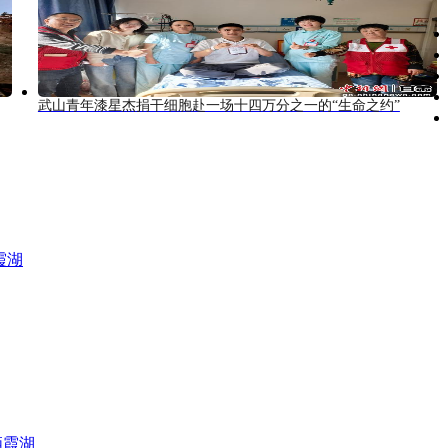
武山青年漆星杰捐干细胞赴一场十四万分之一的“生命之约”
霞湖
栖霞湖