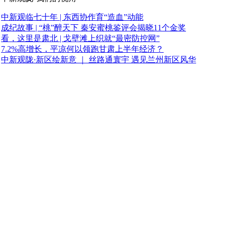
中新观临七十年 | 东西协作育“造血”动能
成纪故事 | “桃”醉天下 秦安蜜桃鉴评会揭晓11个金奖
看，这里是肃北 | 戈壁滩上织就“最密防控网”
7.2%高增长，平凉何以领跑甘肃上半年经济？
中新观陇·新区绘新意 ｜ 丝路通寰宇 遇见兰州新区风华