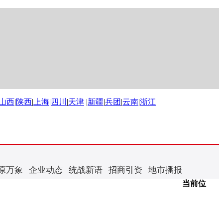
山西
|
陕西
|
上海
|
四川
|
天津
|
新疆
|
兵团
|
云南
|
浙江
原万象
企业动态
统战新语
招商引资
地市播报
当前位