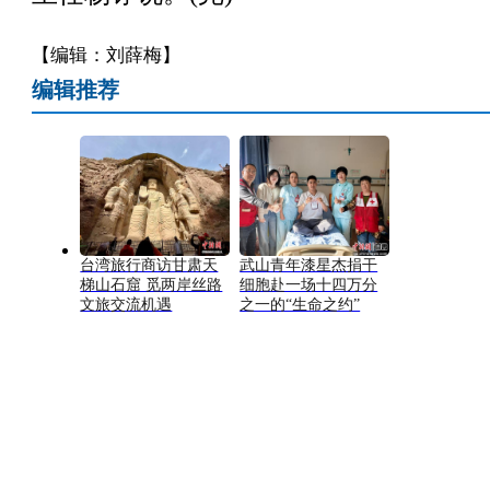
【编辑：刘薛梅】
编辑推荐
台湾旅行商访甘肃天
武山青年漆星杰捐干
梯山石窟 觅两岸丝路
细胞赴一场十四万分
文旅交流机遇
之一的“生命之约”