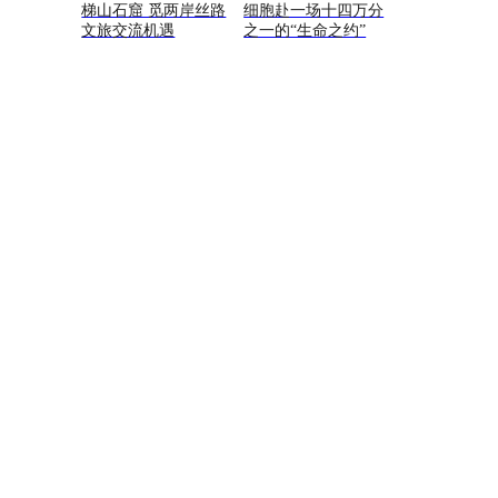
梯山石窟 觅两岸丝路
细胞赴一场十四万分
文旅交流机遇
之一的“生命之约”