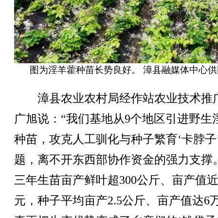
图为淫羊藿种苗长势良好。 漳县融媒体中心供
漳县农业农村局经作站农业技术推
广旭说：“我们基地从9个地区引进野生
种苗，攻克人工驯化与种子繁育‘卡脖子
题，离不开东西部协作资金的强力支撑
三年生苗亩产鲜叶超300公斤、亩产值近1
元，种子平均亩产2.5公斤、亩产值达6