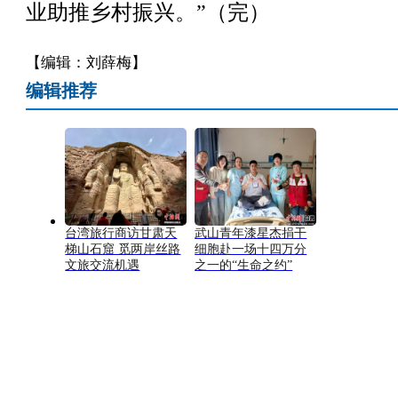
业助推乡村振兴。”（完）
【编辑：刘薛梅】
编辑推荐
台湾旅行商访甘肃天
武山青年漆星杰捐干
梯山石窟 觅两岸丝路
细胞赴一场十四万分
文旅交流机遇
之一的“生命之约”