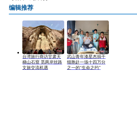
编辑推荐
台湾旅行商访甘肃天
武山青年漆星杰捐干
梯山石窟 觅两岸丝路
细胞赴一场十四万分
文旅交流机遇
之一的“生命之约”