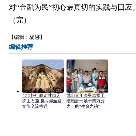
对“金融为民”初心最真切的实践与回应
（完）
【编辑：杨娜】
编辑推荐
台湾旅行商访甘肃天
武山青年漆星杰捐干
梯山石窟 觅两岸丝路
细胞赴一场十四万分
文旅交流机遇
之一的“生命之约”