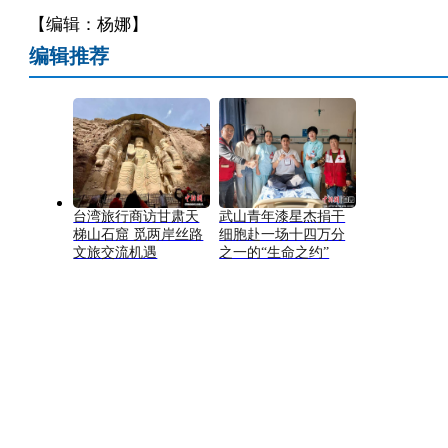
【编辑：杨娜】
编辑推荐
台湾旅行商访甘肃天
武山青年漆星杰捐干
梯山石窟 觅两岸丝路
细胞赴一场十四万分
文旅交流机遇
之一的“生命之约”