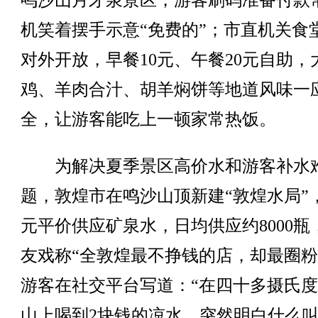
鸣沙山月牙泉景区，游客刷码准备付款
机笑着摆手示意“免费的”；市直机关食
对外开放，早餐10元、午餐20元自助，
鸡、羊肉合汁、胡羊焖饼等地道风味一
全，让游客能吃上一顿家常热饭。
为解决夏季景区高价水和游客补水
题，敦煌市在鸣沙山顶新建“敦煌水局”
元平价供应矿泉水，日均供应约8000瓶
友戏称“全敦煌最不挣钱的店，却最圈粉
游客在社交平台写道：“在四十多摄氏
山上喝到2块钱的凉水，突然明白什么叫