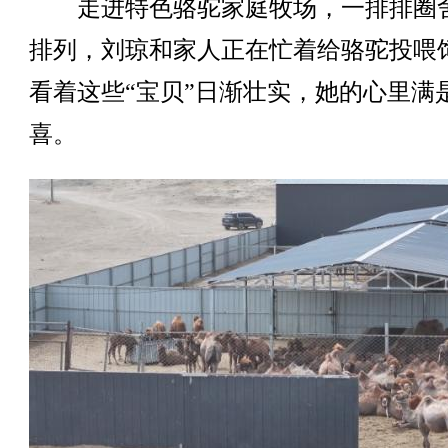
走进特色骆驼家庭牧场，一排排圈
排列，刘琼和家人正在忙着给骆驼投喂
看着这些“宝贝”日渐壮实，她的心里满
喜。