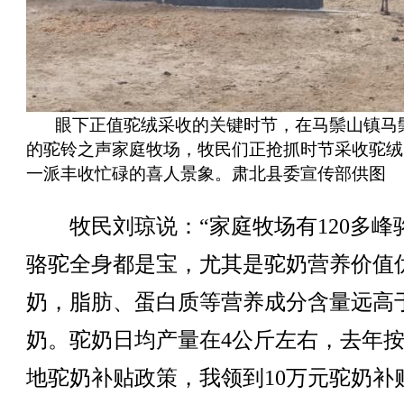
眼下正值驼绒采收的关键时节，在马鬃山镇马
的驼铃之声家庭牧场，牧民们正抢抓时节采收驼绒
一派丰收忙碌的喜人景象。肃北县委宣传部供图
牧民刘琼说：“家庭牧场有120多峰
骆驼全身都是宝，尤其是驼奶营养价值
奶，脂肪、蛋白质等营养成分含量远高
奶。驼奶日均产量在4公斤左右，去年
地驼奶补贴政策，我领到10万元驼奶补