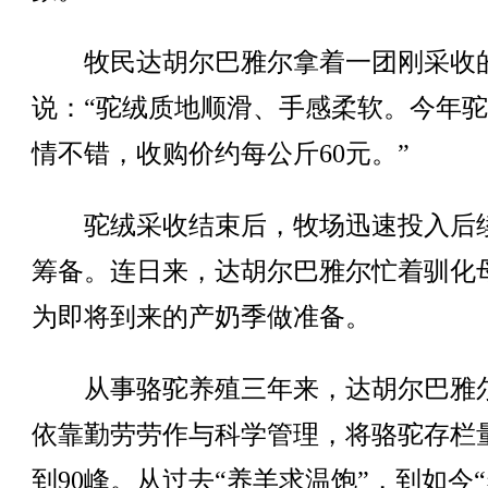
牧民达胡尔巴雅尔拿着一团刚采收
说：“驼绒质地顺滑、手感柔软。今年
情不错，收购价约每公斤60元。”
驼绒采收结束后，牧场迅速投入后
筹备。连日来，达胡尔巴雅尔忙着驯化
为即将到来的产奶季做准备。
从事骆驼养殖三年来，达胡尔巴雅
依靠勤劳劳作与科学管理，将骆驼存栏
到90峰。从过去“养羊求温饱”，到如今