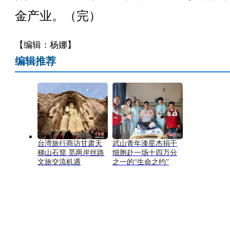
金产业。（完）
【编辑：杨娜】
编辑推荐
台湾旅行商访甘肃天
武山青年漆星杰捐干
梯山石窟 觅两岸丝路
细胞赴一场十四万分
文旅交流机遇
之一的“生命之约”