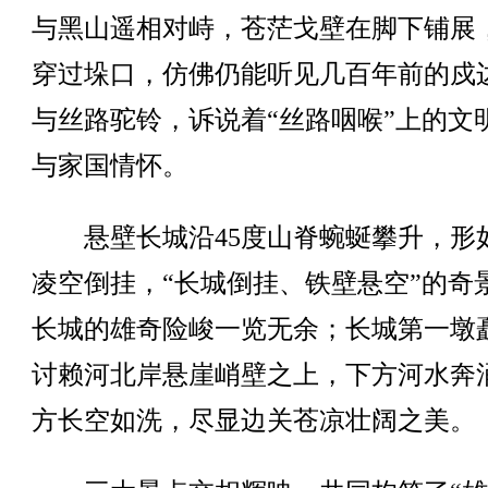
与黑山遥相对峙，苍茫戈壁在脚下铺展
穿过垛口，仿佛仍能听见几百年前的戍
与丝路驼铃，诉说着“丝路咽喉”上的文
与家国情怀。
悬壁长城沿45度山脊蜿蜒攀升，形
凌空倒挂，“长城倒挂、铁壁悬空”的奇
长城的雄奇险峻一览无余；长城第一墩
讨赖河北岸悬崖峭壁之上，下方河水奔
方长空如洗，尽显边关苍凉壮阔之美。