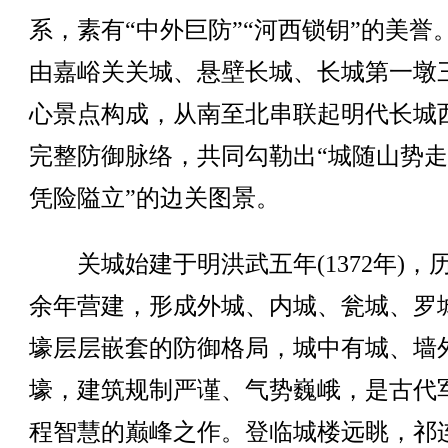
系，素有“中外巨防”“河西锁钥”的美誉
由嘉峪关关城、悬壁长城、长城第一墩
心景点构成，从南至北串联起明代长城
完整防御脉络，共同勾勒出“城随山势
凭险隘立”的边关图景。
关城始建于明洪武五年(1372年)，
余年营建，形成外城、内城、瓮城、罗
壕层层嵌套的防御格局，城中有城、墙
壕，建筑规制严谨、气势巍峨，是古代
程智慧的巅峰之作。登临城楼远眺，祁