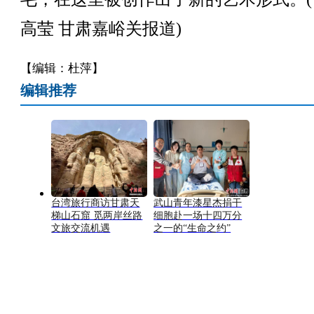
高莹 甘肃嘉峪关报道)
【编辑：杜萍】
编辑推荐
台湾旅行商访甘肃天
武山青年漆星杰捐干
梯山石窟 觅两岸丝路
细胞赴一场十四万分
文旅交流机遇
之一的“生命之约”