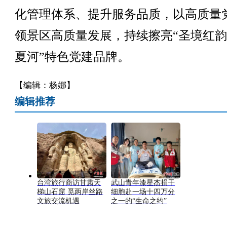
化管理体系、提升服务品质，以高质量
领景区高质量发展，持续擦亮“圣境红韵
夏河”特色党建品牌。
【编辑：杨娜】
编辑推荐
台湾旅行商访甘肃天
武山青年漆星杰捐干
梯山石窟 觅两岸丝路
细胞赴一场十四万分
文旅交流机遇
之一的“生命之约”